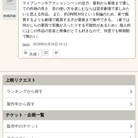
ライブシーンやアクションシーンの迫力、最初から最後まで通し
ての作画の良さ、音の使い方を楽しむならば是非劇場で楽しみた
いと思える作品。 また、約2時間30分という長編のため、家で鑑
映画詳細
賞するよりも劇場で鑑賞する方が最後まで集中できる。（家では
何かしらの要因で邪魔が入ったりする可能性があるため） 個人的
にはこの作品の音楽と映像がとても好きなので、何度でも映画館
で観たい。
fanta
2026年05月26日 10:12
↓
22
共感！
上映リクエスト
ランキングから探す
製作年から探す
チケット・企画一覧
販売中のチケット