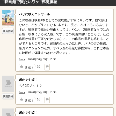
"映画館で観たいワケ"投稿履歴
パリに咲くエトワール
この映画は映画1本としての完成度が非常に高いです。観て損は
ないどころかプラスになる1本です。 見どころはいろいろありま
すが、映画館で観たい理由としては、やはり【映画館ならではの
映画詳細
音響、映像による没入感】です。この映画の凄いところは、ただ
作画が綺麗や丁寧なだけじゃない。この作品の世界を感じること
ができるところです。施設内の人々の話し声、パリの街の雑踏、
薙刀アクションの迫力、オペラ座の荘厳な雰囲気等。これは本当
に映画館で体験すべきだと思います。
fanta
2026年06月09日 15:38
↓
16
共感！
超かぐや姫！
もう3位入り！？
fanta
2026年05月28日 15:36
映画詳細
↓
16
共感！
超かぐや姫！