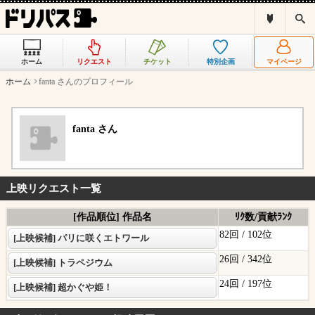
ド
検
リ
索
パ
ス
ホーム
リクエスト
チケット
特別企画
マイページ
と
は
ホーム
fanta さんのプロフィール
？
fanta さん
上映リクエスト一覧
[作品順位] 作品名
ﾘｸ数/貢献ﾗﾝｸ
82回 /
102位
[上映候補] パリに咲くエトワール
26回 /
342位
[上映候補] トラペジウム
24回 /
197位
[上映候補] 超かぐや姫！