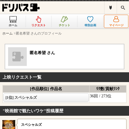
ド
検
リ
索
パ
ス
ホーム
リクエスト
チケット
特別企画
マイページ
と
は
ホーム
匿名希望 さんのプロフィール
？
匿名希望 さん
上映リクエスト一覧
[作品順位] 作品名
ﾘｸ数/貢献ﾗﾝｸ
36回 /
273位
[1位] スペシャルズ
"映画館で観たいワケ"投稿履歴
スペシャルズ