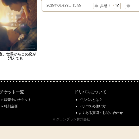
2025年06月29日 13:55
↑
↓
共感！
10
夜、世界からこの恋が
消えても
チケット一覧
ドリパスについて
販売中のチケット
ドリパスとは？
特別企画
ドリパスの使い方
よくある質問・お問い合わせ
© グランプラン株式会社.