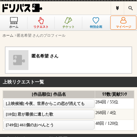
ド
検
リ
索
パ
ス
ホーム
リクエスト
チケット
特別企画
マイページ
と
は
ホーム
匿名希望 さんのプロフィール
？
匿名希望 さん
上映リクエスト一覧
[作品順位] 作品名
ﾘｸ数/貢献ﾗﾝｸ
284回 /
55位
[上映候補] 今夜、世界からこの恋が消えても
268回 /
4位
[10位] 君が最後に遺した歌
48回 /
120位
[749位] 461個のおべんとう