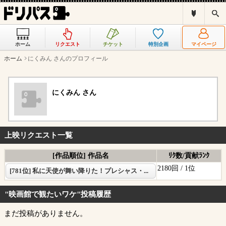
ド
検
リ
索
パ
ス
ホーム
リクエスト
チケット
特別企画
マイページ
と
は
ホーム
にくみん さんのプロフィール
？
にくみん さん
上映リクエスト一覧
[作品順位] 作品名
ﾘｸ数/貢献ﾗﾝｸ
2180回 /
1位
[781位] 私に天使が舞い降りた！プレシャス・...
"映画館で観たいワケ"投稿履歴
まだ投稿がありません。