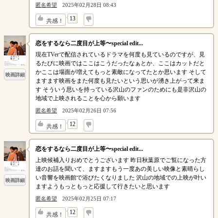
匿名希望
2025年02月28日 08:43
↓
13
共感！
恋をするなら二度目が上等〜special edit...
現在TVerで配信されているドラマを何度も見ているのですが、見
るたびに映画ではここはこうだったなぁとか、ここはカットだと
かここは場面が増えてもっと素敵になってたとか思います そして
映画詳細
ますます映画をまた何度も見たいという思いが湧き上がって来ま
す そういう思いを持っている沢山のファンのためにも是非沢山の
地域で上映されることを心から願います
匿名希望
2025年02月26日 07:56
↓
12
共感！
恋をするなら二度目が上等〜special edit...
上映候補入りおめでとうございます 昨日秋葉原でご覧になった方
達のお話を聞いて、ますますもう一度あの美しい映像と素晴らし
い音響を映画館で浴びたくなりました 沢山の地域での上映が叶い
映画詳細
ますようもっともっと応援して行きたいと思います
匿名希望
2025年02月25日 07:17
↓
12
共感！