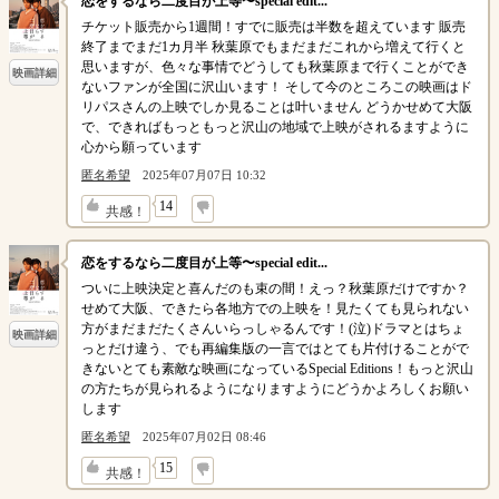
恋をするなら二度目が上等〜special edit...
チケット販売から1週間！すでに販売は半数を超えています 販売
終了までまだ1カ月半 秋葉原でもまだまだこれから増えて行くと
思いますが、色々な事情でどうしても秋葉原まで行くことができ
映画詳細
ないファンが全国に沢山います！ そして今のところこの映画はド
リパスさんの上映でしか見ることは叶いません どうかせめて大阪
で、できればもっともっと沢山の地域で上映がされるますように
心から願っています
匿名希望
2025年07月07日 10:32
↓
14
共感！
恋をするなら二度目が上等〜special edit...
ついに上映決定と喜んだのも束の間！えっ？秋葉原だけですか？
せめて大阪、できたら各地方での上映を！見たくても見られない
方がまだまだたくさんいらっしゃるんです！(泣)ドラマとはちょ
映画詳細
っとだけ違う、でも再編集版の一言ではとても片付けることがで
きないとても素敵な映画になっているSpecial Editions！もっと沢山
の方たちが見られるようになりますようにどうかよろしくお願い
します
匿名希望
2025年07月02日 08:46
↓
15
共感！