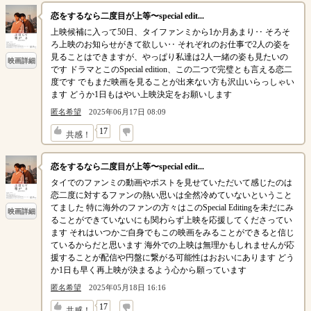
恋をするなら二度目が上等〜special edit...
上映候補に入って50日、タイファンミから1か月あまり‥ そろそ
ろ上映のお知らせがきて欲しい‥ それぞれのお仕事で2人の姿を
見ることはできますが、やっぱり私達は2人一緒の姿も見たいの
映画詳細
です ドラマとこのSpecial edition、この二つで完璧とも言える恋二
度です でもまだ映画を見ることが出来ない方も沢山いらっしゃい
ます どうか1日もはやい上映決定をお願いします
匿名希望
2025年06月17日 08:09
↓
17
共感！
恋をするなら二度目が上等〜special edit...
タイでのファンミの動画やポストを見せていただいて感じたのは
恋二度に対するファンの熱い思いは全然冷めていないということ
てました 特に海外のファンの方々はこのSpecial Editingを未だにみ
映画詳細
ることができていないにも関わらず上映を応援してくださってい
ます それはいつかご自身でもこの映画をみることができると信じ
ているからだと思います 海外での上映は無理かもしれませんが応
援することが配信や円盤に繋がる可能性はおおいにあります どう
か1日も早く再上映が決まるよう心から願っています
匿名希望
2025年05月18日 16:16
↓
17
共感！