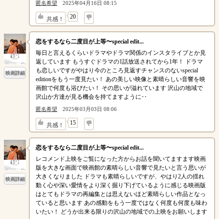
匿名希望
2025年04月16日 08:15
↓
20
共感！
恋をするなら二度目が上等〜special edit...
毎日と言えるくらいドラマやドラマ関係のインスタライブとか見
返しています もうすぐドラマの1話放送されてから1年！ ドラマ
も恋しいですがやはり今のところ見返すチャンスのないspecial
映画詳細
editionをもう一度見たい！ あの美しい映像と素晴らしい音響を映
画館で何度も浴びたい！ その思いが溢れています 沢山の地域で
沢山か方達が見る機会を持てますように‥
匿名希望
2025年03月03日 08:06
↓
15
共感！
恋をするなら二度目が上等〜special edit...
レコメンド上映をご覧になった方からお話を聞いてますます映画
版を大きな画面で映画館の素晴らしい音響で見たいと言う思いが
大きくなりました ドラマも素晴らしいですが、やはり2人の揺れ
映画詳細
動く心や深い愛情をより深く掘り下げているように感じる映画版
はとてもドラマの再編集とは思えないほど素晴らしい作品となっ
ていると思います あの感動をもう一度ではなく何度も何度も味わ
いたい！ どうか出来る限りの沢山の地域での上映をお願いします