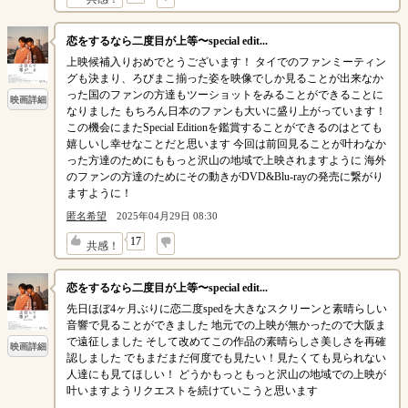
恋をするなら二度目が上等〜special edit...
上映候補入りおめでとうございます！ タイでのファンミーティン
グも決まり、ろびまこ揃った姿を映像でしか見ることが出来なか
った国のファンの方達もツーショットをみることができることに
映画詳細
なりました もちろん日本のファンも大いに盛り上がっています！
この機会にまたSpecial Editionを鑑賞することができるのはとても
嬉しいし幸せなことだと思います 今回は前回見ることが叶わなか
った方達のためにももっと沢山の地域で上映されますように 海外
のファンの方達のためにその動きがDVD&Blu-rayの発売に繋がり
ますように！
匿名希望
2025年04月29日 08:30
↓
17
共感！
恋をするなら二度目が上等〜special edit...
先日ほぼ4ヶ月ぶりに恋二度spedを大きなスクリーンと素晴らしい
音響で見ることができました 地元での上映が無かったので大阪ま
で遠征しました そして改めてこの作品の素晴らしさ美しさを再確
映画詳細
認しました でもまだまだ何度でも見たい！見たくても見られない
人達にも見てほしい！ どうかもっともっと沢山の地域での上映が
叶いますようリクエストを続けていこうと思います