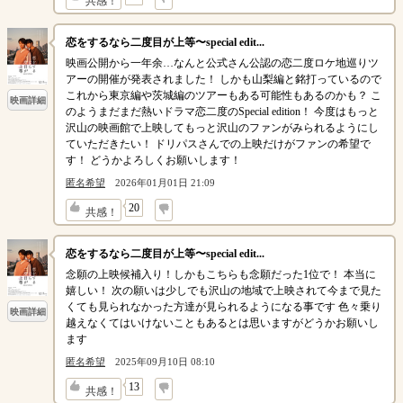
共感！
恋をするなら二度目が上等〜special edit...
映画公開から一年余…なんと公式さん公認の恋二度ロケ地巡りツ
アーの開催が発表されました！ しかも山梨編と銘打っているので
これから東京編や茨城編のツアーもある可能性もあるのかも？ こ
映画詳細
のようまだまだ熱いドラマ恋二度のSpecial edition！ 今度はもっと
沢山の映画館で上映してもっと沢山のファンがみられるようにし
ていただきたい！ ドリパスさんでの上映だけがファンの希望で
す！ どうかよろしくお願いします！
匿名希望
2026年01月01日 21:09
↓
20
共感！
恋をするなら二度目が上等〜special edit...
念願の上映候補入り！しかもこちらも念願だった1位で！ 本当に
嬉しい！ 次の願いは少しでも沢山の地域で上映されて今まで見た
くても見られなかった方達が見られるようになる事です 色々乗り
映画詳細
越えなくてはいけないこともあるとは思いますがどうかお願いし
ます
匿名希望
2025年09月10日 08:10
↓
13
共感！