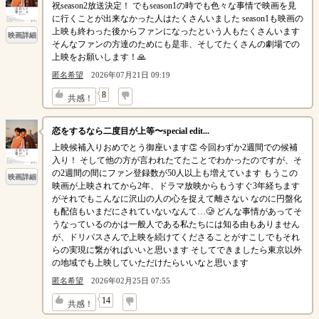
祝season2放送決定！ でもseason1の時でも色々な事情で映画を見
に行くことが出来なかった人はたくさんいました season1も映画の
上映も終わった後からファンになったという人もたくさんいます
映画詳細
そんなファンの方達のためにも是非、そしてたくさんの劇場での
上映をお願いします！🙏
匿名希望
2026年07月21日 09:19
↓
8
共感！
恋をするなら二度目が上等〜special edit...
上映候補入りおめでとう御座います👏 今回わずか2週間での候補
入り！ そして他の方が言われたてたことでわかったのですが、そ
の2週間の間にファン登録数が50人以上も増えています もうこの
映画詳細
映画が上映されてから2年、ドラマ放映からもうすぐ3年経ちます
がそれでもこんなに沢山の人の心を捉えて離さない なのに円盤化
も配信もいまだにされていないなんて…🥲 どんな事情があってそ
うなっているのかは一般人である私たちには知る由もありません
が、ドリパスさんで上映を続けてくださることがすこしでもそれ
らの実現に繋がればいいと思います そしてできましたら東京以外
の地域でも上映していただけたらいいなと思います
匿名希望
2026年02月25日 07:55
↓
14
共感！