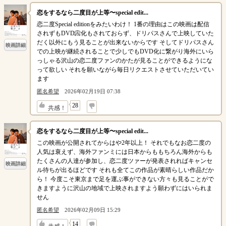
恋をするなら二度目が上等〜special edit...
恋二度Special editionをみたいわけ！ 1番の理由はこの映画は配信
されずもDVD📀化もされておらず、ドリパスさんで上映していた
だく以外にもう見ることが出来ないからです そしてドリパスさん
映画詳細
での上映が継続されることで少しでもDVD化に繋がり海外にいら
っしゃる沢山の恋二度ファンのかたが見ることができるようにな
って欲しい それを願いながら毎日リクエストさせていただいてい
ます
匿名希望
2026年02月19日 07:38
↓
28
共感！
恋をするなら二度目が上等〜special edit...
この映画が公開されてからはや2年以上！ それでもなお恋二度の
人気は衰えず、海外ファンミには日本からももちろん海外からも
たくさんの人達が参加し、恋二度ツァーが発表されればキャンセ
映画詳細
ル待ちが出るほどです それも全てこの作品が素晴らしい作品だか
ら！ 今度こそ東京まで足を運ぶ事ができない方々も見ることがで
きますように沢山の地域で上映されますよう願わずにはいられま
せん
匿名希望
2026年02月09日 15:29
↓
14