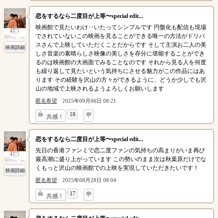
恋をするなら二度目が上等〜special edit...
映画館で見たいわけ‥いたってシンプルです 円盤化も配信も現場
でされていないこの映画を見ることができる唯一の方法がドリパ
スさんで上映していただくことだからです そして主演お二人の美
映画詳細
しさ音楽の素晴らしさ映像の美しさを存分に堪能することができ
るのは映画館の大画面でみることなのです それから見る人を何度
も繰り返して見たいという気持ちにさせる魅力がこの作品にはあ
ります その経験を沢山の方々ができるように、どうか少しでも沢
山の地域で上映されるようよろしくお願いします
匿名希望
2025年09月06日 08:21
↓
18
共感！
恋をするなら二度目が上等〜special edit...
先日の香港ファンミで恋二度ファンの気持ちの高まりがいま再び
最高潮に盛り上がっています この勢いのまま次は秋葉原だけでな
くもっと沢山の映画館での上映を実現していただきたいです！
映画詳細
匿名希望
2025年08月28日 08:04
↓
17
共感！