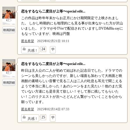
恋をするなら二度目が上等〜special edit...
この作品は昨年年末からお正月にかけ期間限定で上映されまし
た。 しかし時期的にも地理的にも見る事が出来なかった方が沢山
いました。 ドラマが今TVerで配信されていますしDVD&Blu-rayに
映画詳細
もなっていますが、映画は円盤
匿名希望
2025年02月21日 10:11
↓
24
共感！
恋をするなら二度目が上等〜special edit...
昨日は主人公の二人が初めて結ばれた記念日でした。ドラマでの
シーンも美しかったのですが、新しい場面も加わって大画面と映
画館の素晴らしい音響で見る二人は二人の吐息も耳元で聞こえる
映画詳細
ようで本当に美しかった！あのシーンをまた見たい！他のまだ見
ていない方達にも是非見て欲しい！そして形に残してもらいた
い！このリクエストが次へとどんどん繋がっていくことを心から
願っています。
匿名希望
2025年02月14日 07:33
↓
25
共感！