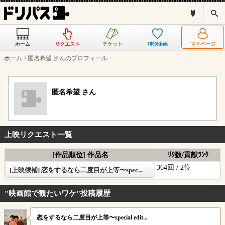
ド
検
リ
索
パ
ス
ホーム
リクエスト
チケット
特別企画
マイページ
と
は
ホーム
匿名希望 さんのプロフィール
？
匿名希望 さん
上映リクエスト一覧
[作品順位] 作品名
ﾘｸ数/貢献ﾗﾝｸ
364回 /
2位
[上映候補] 恋をするなら二度目が上等〜spec...
"映画館で観たいワケ"投稿履歴
恋をするなら二度目が上等〜special edit...