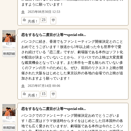
ますように願っています！
央
2025年08月30日 12:53
↓
23
共感！
恋をするなら二度目が上等〜special edit...
バンコクに続き、香港でもファンミーティング開催決定とのこと
おめでとうございます！放送から1年以上経った今も世界中で愛
され続けている『恋二度』ですが、劇場版である本作はソフト化
映画詳細
や配信が決まっていないことから、ドリパスでの上映は大変貴重
な鑑賞機会となっています。まだ本作を一度も観られていない多
くのファンの方々のためにも、ぜひ、前回のリクエスト上映が開
催された大阪をはじめとした東京以外の各地の会場での上映が追
加されますよう願っています！
央
2025年07月14日 00:06
↓
15
共感！
恋をするなら二度目が上等〜special edit...
バンコクでのファンミーティング開催決定おめでとうございま
す！恋二度はドラマ放送時からタイをはじめとした日本国外の各
地でも広く愛されていますが、劇場版である本作は今のところソ
映画詳細