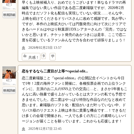
早くも上映候補入り、おめでとうございます！単なるドラマの再
編集ではない美しい作品である恋二度劇場版ですが、2026年2月
時点でまだソフト化も配信も実現していない状況……そんな中、
映画詳細
上映を続けてくださるドリパスさんに改めて感謝です。気が早い
ですが、本作の上映拡大ひいては円盤発売に向けて次にクリアで
きるハードルはやはり秋葉原UDXシアターさんの「完売」ではな
いかと思います。チケット発売のあかつきには是非、ここで恋二
度を応援しているファンみんなで力を合わせて頑張りましょう！
央
2026年02月23日 13:57
↓
9
共感！
恋をするなら二度目が上等〜special edit...
恋二度劇場版こと『special edition』の公開記念イベントから今日
で1年！2度の海外ファンミ開催に、各種投票企画での上位ランク
インに、主演のお二人のSNS上での交流に…と、まさか1年後もこ
映画詳細
んなに高い熱量で盛り上がっているとは大ファンの私でも予想で
きませんでした。恋二度はやっぱり特別な作品なのだなと改めて
思います。劇場版のソフト化・配信がいまだ叶っていない中、ド
リパス様のリクエスト上映は本当に貴重な機会です…！できるだ
け多くの会場で開催され、一人でも多くの方にこの素晴らしいバ
ージョンが届くことを願っています。これからも応援します！
央
2025年12月17日 22:45