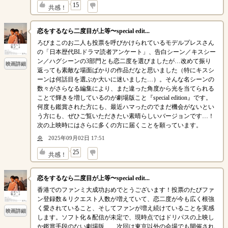
↓
15
共感！
恋をするなら二度目が上等〜special edit...
ろびまこのお二人も投票を呼びかけられているモデルプレスさん
の「日本歴代BLドラマ読者アンケート」、告白シーン／キスシー
ン／ハグシーンの3部門とも恋二度を選びましたが…改めて振り
映画詳細
返っても素敵な場面ばかりの作品だなと思いました（特にキスシ
ーンは何話目を選ぶか大いに迷いました…）。そんな名シーンの
数々がさらなる編集により、また違った角度から光を当てられる
ことで輝きを増しているのが劇場版こと『special edition』です。
何度も鑑賞された方にも、最近ハマったのでまだ機会がないとい
う方にも、ぜひご覧いただきたい素晴らしいバージョンです…！
次の上映時にはさらに多くの方に届くことを願っています。
央
2025年09月02日 17:51
↓
25
共感！
恋をするなら二度目が上等〜special edit...
香港でのファンミ大成功おめでとうございます！投票のたびファ
ン登録数＆リクエスト人数が増えていて、恋二度が今も広く根強
く愛されていること、そしてファンが増え続けていることを実感
映画詳細
します。ソフト化＆配信が未定で、現時点ではドリパスの上映し
か鑑賞手段のない劇場版……次回は東京以外の会場でも開催され