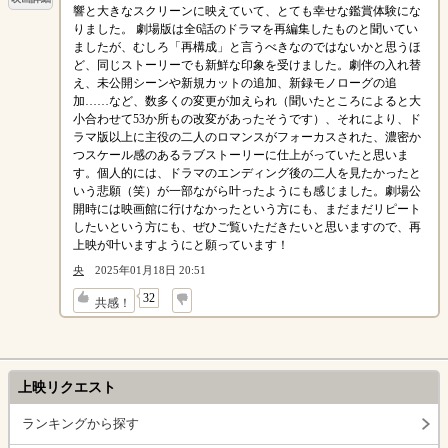
響と大きなスクリーンに映えていて、とても幸せな鑑賞体験にな
りました。 劇場版は全6話のドラマを再編集したものと聞いてい
ましたが、むしろ「再構成」と言うべきなのではないかと思うほ
ど、同じストーリーでも新鮮な印象を受けました。劇伴の入れ替
え、未公開シーンや新規カットの追加、新録モノローグの追
加……など、数多くの変更が加えられ（聞いたところによると大
小合わせて53か所もの改変があったそうです）、それにより、ド
ラマ版以上に主役の二人のロマンスがフォーカスされた、濃密か
つスケール感のあるラブストーリーに仕上がっていたと思いま
す。個人的には、ドラマのエンディング後の二人を見たかったと
いう悲願（笑）が一部ながら叶ったようにも感じました。劇場公
開時には映画館に行けなかったという方にも、まだまだリピート
したいという方にも、ぜひご覧いただきたいと思いますので、再
上映が叶いますようにと願っています！
央
2025年01月18日 20:51
↓
32
共感！
上映リクエスト
ランキングから探す