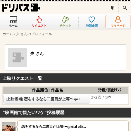
ド
検
リ
索
パ
ス
ホーム
リクエスト
チケット
特別企画
マイページ
と
は
ホーム
央 さんのプロフィール
？
央 さん
上映リクエスト一覧
[作品順位] 作品名
ﾘｸ数/貢献ﾗﾝｸ
372回 /
1位
[上映候補] 恋をするなら二度目が上等〜spec...
"映画館で観たいワケ"投稿履歴
恋をするなら二度目が上等〜special edit...