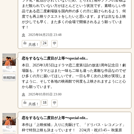
フト化・配信がされていないため、とりわけ海外ファンの皆様は
まだ観られていない方がほとんどという状況です。素晴らしい作
品である恋二度劇場版を国内外の多くの方に届けられるよう、何
度でも再上映リクエストをしたいと思います。まずは次なる上映
が少しでも早く、また多くの会場で開催されるよう願っていま
す！
央
2025年04月25日 23:48
↓
24
共感！
恋をするなら二度目が上等〜special edit...
本日、2025年3月5日はドラマ恋二度第1話の放送1周年記念日！劇
場版も、ドラマとはまた一味も二味も違った素敵な作品なのでぜ
ひ多くの方に届いてほしいです。一日も早く次の上映が実現しま
映画詳細
すように、そして各地の映画館で何度も上映されますようにと心
から願っています。
央
2025年03月05日 23:00
↓
18
共感！
恋をするなら二度目が上等〜special edit...
本作は「上映候補」入りに先駆けて、「ドリパス・レコメンド」
枠で特別上映も決まっています！ 2/24(月・祝)15:45～ 秋葉原