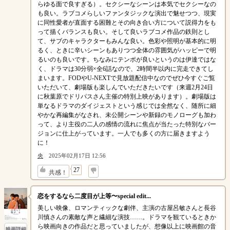
らゆる面で良すぎる）。セクシーなシーンは本気でセクシーなの
も良い。ラブコメらしいファンタジックな演出で魅せつつ、現実
に同性愛者が直面する困難とその向き合い方について説得力をも
って描くバランスも良い。そして良いラブコメ作品の鉄則とし
て、サブのキャラクターもみんな良い。色彩や照明が基本的に明
るく、ときに辛いシーンもありつつ全体の雰囲気がハッピーで明
るいのも良いです。ちなみにテンポが良いというのは伊達ではな
く、ドラマは30分弱×全6話なので、2時間半以内に完走できてし
まいます。FODやU-NEXTで見放題配信中なのでぜひ今すぐご覧
いただいて、劇場版も楽しんでいただきたいです（来週2月24日
に秋葉原でドリパスさん主催の特別上映があります）。劇場版は
単なるドラマのダイジェストという感じでは全然なく、随所に細
やかな再編集がなされ、未公開シーンや新録のモノローグも加わ
って、より主役の二人の感情の流れに焦点が当たった特別なバー
ジョンに仕上がっています。一人でも多くの方に届きますよう
に！
央
2025年02月17日 12:56
↓
27
共感！
恋をするなら二度目が上等〜special edit...
美しい映像、ロマンティックな劇伴、主演の古屋呂敏さんと長谷
川慎さんの素敵な声と繊細な演技……。ドラマを観ているときか
ら映画向きの作品だと思っていましたが、想像以上に映画館の音
映画詳細