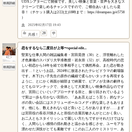
UDXシアターにて開催です。美しい映像と音楽・音声を大きなス
映画詳細
クリーンで楽しめるチャンスですので、ご都合あいましたら是
非！（チケット購入は2/22(土)18時まで： https://dreampass.jp/e5758
）
央
2025年02月17日 19:43
↓
28
共感！
恋をするなら二度目が上等〜special edit...
堅実な仕事人間の雑誌編集者・宮田晃啓（30）と、浮世離れした
才色兼備のスパダリ大学准教授・岩永崇（32）が、高校時代の悲
しい初恋から14年を経て仕事相手として偶然再会。また恋が動き
映画詳細
出す…！というお話。2024年に放送されたテレビドラマの劇場版
です。木下けい子先生の原作の繊細で柔らかいタッチを再現する
ように、とにかく画面が細部まで綺麗で、ピアノが主体の劇伴も
とてもロマンチックで、全体として大変美しい映像作品なのです
が、宮田にぐいぐいアプローチする崇と、振り回されているよう
で実は一歩も引かない宮田の、「ああ言えばこう言う」的なテン
ポの良い会話にはスクリューボールコメディ的な楽しさもありま
す。他にも、数えきれないほど良いところがありますが……まず
は宮田役の長谷川慎さんと崇役の古屋呂敏さんがとにかく良い。
お二人ともスタイリッシュで麗しい方たちですがそれだけではな
く、人間らしい感情の揺れ動きと温かみを感じさせ、ユーモアを
漂わせた演技がとても素敵です（このお二人のケミストリー、あ