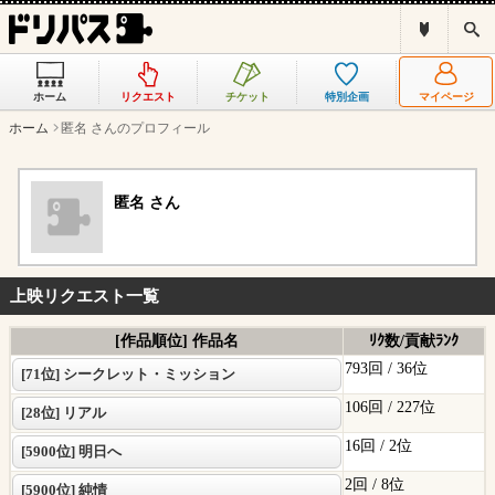
ド
検
リ
索
パ
ス
ホーム
リクエスト
チケット
特別企画
マイページ
と
は
ホーム
匿名 さんのプロフィール
？
匿名 さん
上映リクエスト一覧
[作品順位] 作品名
ﾘｸ数/貢献ﾗﾝｸ
793回 /
36位
[71位] シークレット・ミッション
106回 /
227位
[28位] リアル
16回 /
2位
[5900位] 明日へ
2回 /
8位
[5900位] 純情