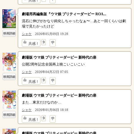
共感！
劇場用再編集版『ウマ娘 プリティーダービー ROA...
流石に伸びがかなり鈍化しちゃったなぁ〜…あと一回くらいは劇
場で見たかったけど
映画詳細
シャケ
2026年05月09日 19:28
↓
9
共感！
劇場版 ウマ娘 プリティーダービー 新時代の扉
公開2周年記念全国再上映こいこいこい
シャケ
2026年04月22日 07:05
映画詳細
↓
9
共感！
劇場版 ウマ娘 プリティーダービー 新時代の扉
また…東京だけなのか…
シャケ
2026年01月06日 18:18
映画詳細
↓
9
共感！
劇場版 ウマ娘 プリティーダービー 新時代の扉