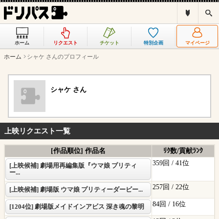
ド
検
リ
索
パ
ス
ホーム
リクエスト
チケット
特別企画
マイページ
と
は
ホーム
シャケ さんのプロフィール
？
シャケ さん
上映リクエスト一覧
[作品順位] 作品名
ﾘｸ数/貢献ﾗﾝｸ
359回 /
41位
[上映候補] 劇場用再編集版『ウマ娘 プリティ
ー...
257回 /
22位
[上映候補] 劇場版 ウマ娘 プリティーダービー...
84回 /
16位
[1204位] 劇場版メイドインアビス 深き魂の黎明