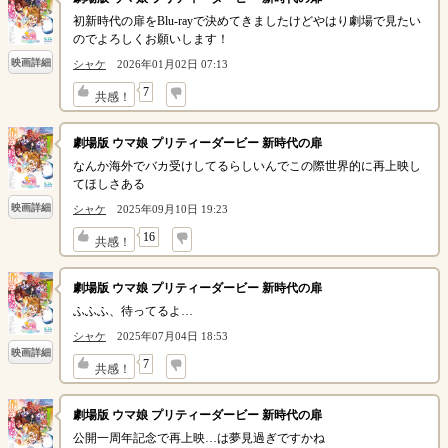
初新時代の扉をBlu-rayで決めてきましたけどやはり劇場で見たい
のでよろしくお願いします！
映画詳細
シャケ
2026年01月02日 07:13
↓
7
共感！
劇場版 ウマ娘 プリティーダービー 新時代の扉
なんか海外でバカ受けしてるらしいんでこの際世界的に再上映し
てほしさある
映画詳細
シャケ
2025年09月10日 19:23
↓
16
共感！
劇場版 ウマ娘 プリティーダービー 新時代の扉
ふふふ、待ってるよ…
シャケ
2025年07月04日 18:53
映画詳細
↓
7
共感！
劇場版 ウマ娘 プリティーダービー 新時代の扉
公開一周年記念で再上映…は夢見過ぎですかね