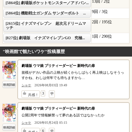
13回 /
2位
[5864位] 劇場版ポケットモンスター／アドバン...
9回 /
3位
[5864位] 機動戦士ガンダム サンダーボルト ...
2回 /
195位
[2615位] イナズマイレブン 超次元ドリームマ
ッチ
1回 /
290位
[827位] 劇場版 イナズマイレブンGO 究極...
"映画館で観たいワケ"投稿履歴
劇場版 ウマ娘 プリティーダービー 新時代の扉
規模がデカい作品の上映が続くからしばらく再上映はしなそうっ
すかね、わしは何年でも待ちますから…
映画詳細
シャケ
2026年08月03日 19:49
↓
3
共感！
劇場版 ウマ娘 プリティーダービー 新時代の扉
公開2周年で情報解禁って夢のある話ではなかったか
シャケ
2026年05月24日 05:15
映画詳細
↓
6