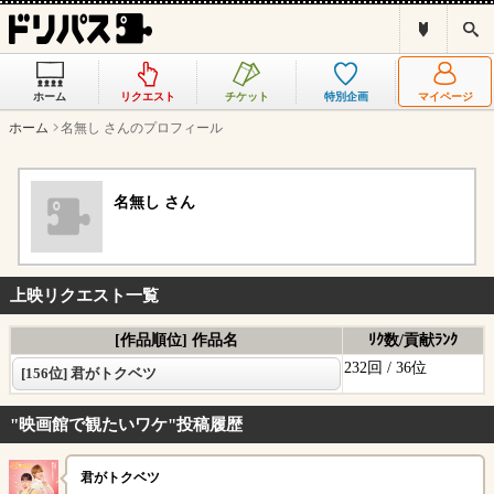
ド
検
リ
索
パ
ス
ホーム
リクエスト
チケット
特別企画
マイページ
と
は
ホーム
名無し さんのプロフィール
？
名無し さん
上映リクエスト一覧
[作品順位] 作品名
ﾘｸ数/貢献ﾗﾝｸ
232回 /
36位
[156位] 君がトクベツ
"映画館で観たいワケ"投稿履歴
君がトクベツ