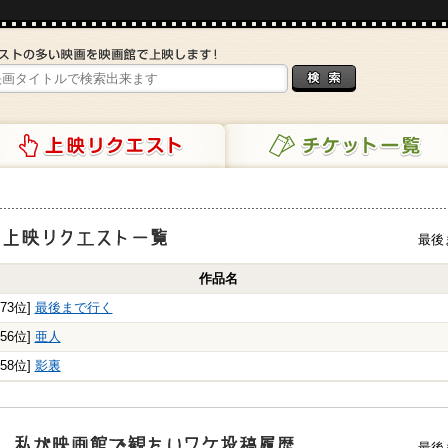
リクエスト
チケット一覧
最後
映リクエスト一覧
作品名
173位]
最後まで行く
256位]
亜人
858位]
影裏
最後