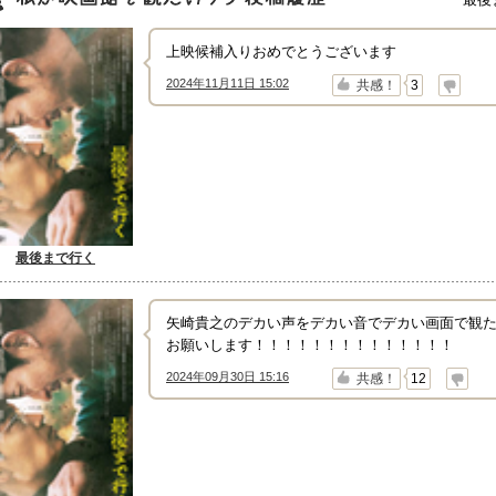
映画館で観たいワケ"投稿履歴
上映候補入りおめでとうございます
2024年11月11日 15:02
↑
↓
共感！
3
最後まで行く
矢崎貴之のデカい声をデカい音でデカい画面で観
お願いします！！！！！！！！！！！！！！
2024年09月30日 15:16
↑
↓
共感！
12