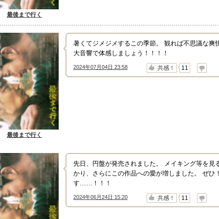
最後まで行く
暑くてジメジメするこの季節。 観れば不思議な爽
大音響で体感しましょう！！！！
2024年07月04日 23:58
↑
↓
共感！
11
最後まで行く
先日、円盤が発売されました。 メイキング等を見
かり、さらにこの作品への愛が増しました。 ぜひ
す……！！！
2024年06月24日 15:20
↑
↓
共感！
11