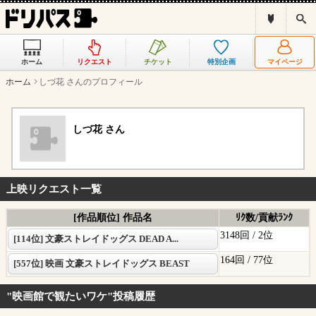
ド
検
リ
索
パ
ス
ホーム
リクエスト
チケット
特別企画
マイページ
と
は
ホーム
しづ花 さんのプロフィール
？
しづ花 さん
上映リクエスト一覧
[作品順位] 作品名
ﾘｸ数/貢献ﾗﾝｸ
3148回 /
2位
[114位] 文豪ストレイドッグス DEAD A...
164回 /
77位
[557位] 映画 文豪ストレイドッグス BEAST
"映画館で観たいワケ"投稿履歴