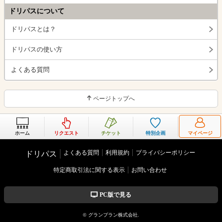
ドリパスについて
ドリパスとは？
ドリパスの使い方
よくある質問
ページトップへ
ホーム
リクエスト
チケット
特別企画
マイページ
よくある質問
利用規約
プライバシーポリシー
ドリパス
特定商取引法に関する表示
お問い合わせ
PC版で見る
© グランプラン株式会社.