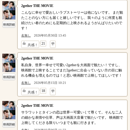
2gether THE MOVIE
こんなに幸せで愛おしいラブストーリーは他にないです。 まだ観
たことのない方にも届くと嬉しいですし、我々のように何度も観
続けたい者のためにも定期的に上映されるようがんばりたいので
映画詳細
す！
名無し
2026年05月30日 13:45
↓
21
共感！
2gether THE MOVIE
私自身、世界一幸せで可愛い2getherを大画面で観たい！ですし、
映画館で上映することでまだ2getherに出会っていない方の目に触
れる機会も増えるのでは！と思い映画館で上映してほしいです！
映画詳細
名無し
2026年05月15日 10:21
↓
18
共感！
2gether THE MOVIE
サラワットとタインの恋は世界一可愛いくて尊くて。そんな二人
の細かな表情や仕草、声は大画面大音量で観たいです。 映画館で
上映してくださる限りいつまでも観に行きます。
映画詳細