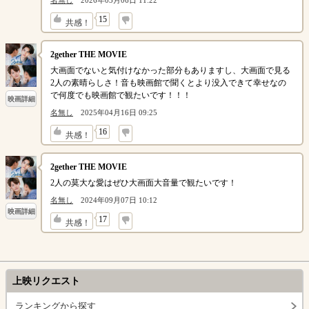
名無し
2026年03月06日 11:22
↓
15
共感！
2gether THE MOVIE
大画面でないと気付けなかった部分もありますし、大画面で見る
2人の素晴らしさ！音も映画館で聞くとより没入できて幸せなの
で何度でも映画館で観たいです！！！
映画詳細
名無し
2025年04月16日 09:25
↓
16
共感！
2gether THE MOVIE
2人の莫大な愛はぜひ大画面大音量で観たいです！
名無し
2024年09月07日 10:12
映画詳細
↓
17
共感！
上映リクエスト
ランキングから探す