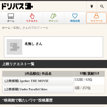
ド
検
リ
索
パ
ス
ホーム
リクエスト
チケット
特別企画
マイページ
と
は
ホーム
名無し さんのプロフィール
？
名無し さん
上映リクエスト一覧
[作品順位] 作品名
ﾘｸ数/貢献ﾗﾝｸ
532回 /
63位
[上映候補] 2gether THE MOVIE
1回 /
257位
[上映候補] Under Parallel Skies
"映画館で観たいワケ"投稿履歴