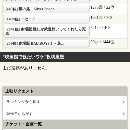
1276回 /
22位
[443位] 銀の匙 Silver Spoon
1031回 /
7位
[1490位] ニセコイ
321回 /
4位
[2041位] 劇場版 推しが武道館いってくれたら死
ぬ
20回 /
1444位
[259位] 劇場版 BAD BOYS J －最...
"映画館で観たいワケ"投稿履歴
まだ投稿がありません。
上映リクエスト
ランキングから探す
製作年から探す
チケット・企画一覧