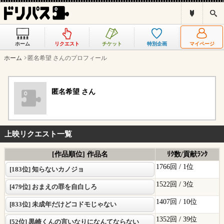
ド
検
リ
索
パ
ス
ホーム
リクエスト
チケット
特別企画
マイページ
と
は
ホーム
匿名希望 さんのプロフィール
？
匿名希望 さん
上映リクエスト一覧
[作品順位] 作品名
ﾘｸ数/貢献ﾗﾝｸ
1766回 /
1位
[183位] 知らないカノジョ
1522回 /
3位
[479位] おまえの罪を自白しろ
1407回 /
10位
[833位] 未成年だけどコドモじゃない
1352回 /
39位
[52位] 黒崎くんの言いなりになんてならない