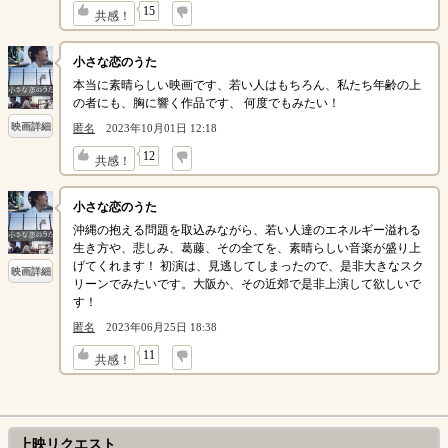
↓
15
共感！
小さな恋のうた
本当に素晴らしい映画です、若い人はもちろん、私たち年齢の上
の者にも、胸に響く作品です、 何度でもみたい！
映画詳細
匿名
2023年10月01日 12:18
↓
12
共感！
小さな恋のうた
沖縄の抱える問題を取込みながら、若い人達のエネルギー溢れる
生き方や、悲しみ、葛藤、その全てを、素晴らしい音楽が盛り上
げてくれます！ 初演は、見逃してしまったので、是非大きなスク
映画詳細
リーンでみたいです。大阪か、その近郊で是非上演して欲しいで
す！
匿名
2023年06月25日 18:38
↓
11
共感！
上映リクエスト