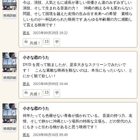
今は、演技、人気ともに成長が著しい俳優さん達のみずみずしい
演技、そして生まれる音楽の力！ 沖縄の抱える今も変わらない
問題、そして国境を越えた友情の生み出す未来への希望 素晴ら
映画詳細
しいものが一杯詰められた映画です あらゆる年齢層の方に感動し
て貰える映画です！
匿名
2025年09月29日 10:22
↓
13
共感！
小さな恋のうた
DVD を買って観ましたが、是非大きなスクリーンでみたいで
す！ こんな素敵な映画を観ないのは。本当にもったいない、と
にかく観て欲しい！
映画詳細
匿名
2025年08月09日 10:44
↓
13
共感！
小さな恋のうた
何年たっても色褪せない青春が描かれている。 音楽の持つ力、友
情、そして静かに沖縄という場所の特殊な立場も。どの世代の人
にもきっと伝わる物があると思う映画です！
映画詳細
匿名
2024年08月16日 09:49