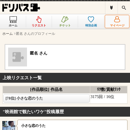
ド
検
リ
索
パ
ス
ホーム
リクエスト
チケット
特別企画
マイページ
と
は
ホーム
匿名 さんのプロフィール
？
匿名 さん
上映リクエスト一覧
[作品順位] 作品名
ﾘｸ数/貢献ﾗﾝｸ
3175回 /
16位
[78位] 小さな恋のうた
"映画館で観たいワケ"投稿履歴
小さな恋のうた