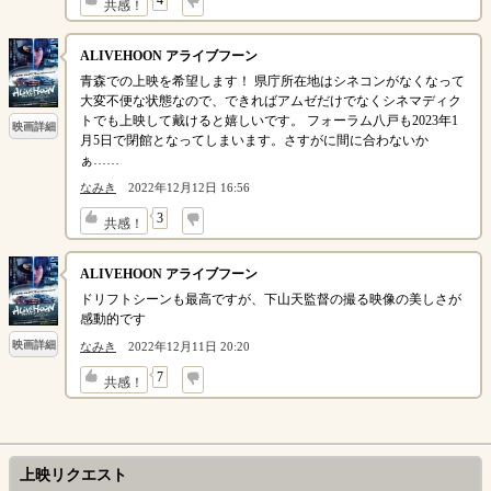
↓
4
共感！
ALIVEHOON アライブフーン
青森での上映を希望します！ 県庁所在地はシネコンがなくなって
大変不便な状態なので、できればアムゼだけでなくシネマディク
トでも上映して戴けると嬉しいです。 フォーラム八戸も2023年1
映画詳細
月5日で閉館となってしまいます。さすがに間に合わないか
ぁ……
なみき
2022年12月12日 16:56
↓
3
共感！
ALIVEHOON アライブフーン
ドリフトシーンも最高ですが、下山天監督の撮る映像の美しさが
感動的です
映画詳細
なみき
2022年12月11日 20:20
↓
7
共感！
上映リクエスト