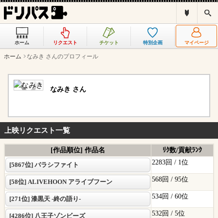
ド
検
リ
索
パ
ス
ホーム
リクエスト
チケット
特別企画
マイページ
と
は
ホーム
なみき さんのプロフィール
？
なみき さん
上映リクエスト一覧
[作品順位] 作品名
ﾘｸ数/貢献ﾗﾝｸ
2283回 /
1位
[5867位] バラシファイト
568回 /
95位
[58位] ALIVEHOON アライブフーン
534回 /
60位
[271位] 漆黒天 -終の語り-
532回 /
5位
[4286位] 八王子ゾンビーズ