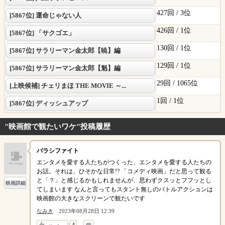
427回 /
3位
[5867位] 運命じゃない人
426回 /
1位
[5867位] 「サクゴエ」
130回 /
1位
[5867位] サラリーマン金太郎【暁】編
129回 /
1位
[5867位] サラリーマン金太郎【魁】編
29回 /
1065位
[上映候補] チェリまほ THE MOVIE ～...
1回 /
1位
[5867位] ディッシュアップ
"映画館で観たいワケ"投稿履歴
バラシファイト
エンタメを愛する人たちがつくった、エンタメを愛する人たちの
お話。それは、ひそかな日常!? 「コメディ映画」だと思って観る
と「？」と感じるかもしれませんが、思わずクスッとフフッとし
映画詳細
てしまいます なんと言ってもスタント無しのバトルアクションは
映画館の大きなスクリーンで観たいです
なみき
2023年08月28日 12:39