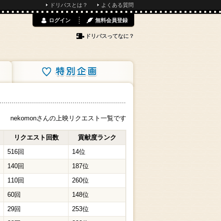
ドリパスとは？
よくある質問
ログイン
無料会員登録
ドリパスってなに？
特別企画
nekomonさんの上映リクエスト一覧です
リクエスト回数
貢献度ランク
516回
14位
140回
187位
110回
260位
60回
148位
29回
253位