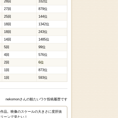
28回
332位
27回
879位
25回
144位
18回
1342位
18回
243位
14回
1485位
5回
99位
4回
576位
2回
6位
1回
873位
1回
593位
nekomonさんの観たいワケ投稿履歴です
た作品。映像のスケールの大きさに度肝抜
クリーンで見たい！