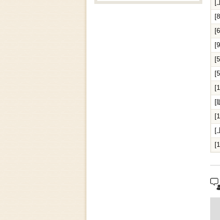
[
[
[
[
[
[
[
[
[
[
[
"