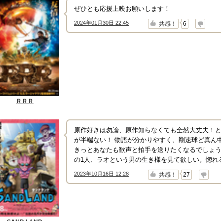
ぜひとも応援上映お願いします！
2024年01月30日 22:45
↑
↓
共感！
6
ＲＲＲ
原作好きは勿論、原作知らなくても全然大丈夫！
が半端ない！ 物語が分かりやすく、剛速球ど真ん
きっとあなたも歓声と拍手を送りたくなるでしょう。
の1人、ラオという男の生き様を見て欲しい。惚れ
2023年10月16日 12:28
↑
↓
共感！
27