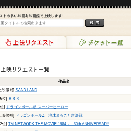
リクエスト
チケット一覧
映リクエスト一覧
作品名
上映候補]
SAND LAND
66位]
ＲＲＲ
7位]
ドラゴンボール超 スーパーヒーロー
上映候補]
ドラゴンボールZ 地球まるごと超決戦
92位]
TM NETWORK THE MOVIE 1984～ 30th ANNIVERSARY