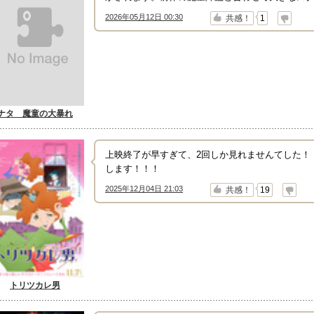
2026年05月12日 00:30
↑
↓
共感！
1
ナタ 魔童の大暴れ
上映終了が早すぎて、2回しか見れませんてした！
します！！！
2025年12月04日 21:03
↑
↓
共感！
19
トリツカレ男