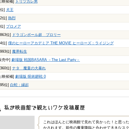
上映候補]
トリツカレ男
8位]
犬王
62位]
熱烈
9位]
プロメア
5863位]
ドラゴンボール超 ブロリー
54位]
僕のヒーローアカデミア THE MOVIE ヒーローズ：ライジング
1993位]
魔界転生
販売中]
劇場版 戦国BASARA －The Last Party－
1360位]
ナタ 魔童の大暴れ
上映候補]
劇場版 呪術廻戦 0
195位]
白蛇：縁起
映画館で観たいワケ"投稿履歴
これはほんとに映画館で見れて良かった！と思っ
かされます。前作の魔童降臨と合わせて大きなス