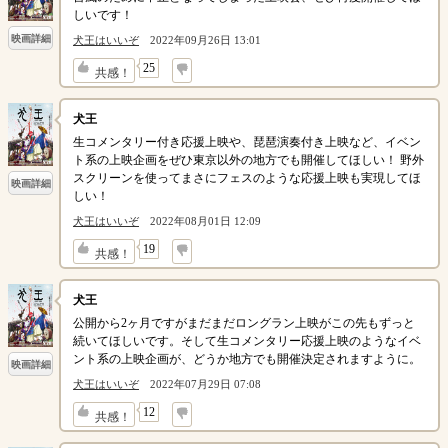
しいです！
映画詳細
犬王はいいぞ
2022年09月26日 13:01
↓
25
共感！
犬王
生コメンタリー付き応援上映や、琵琶演奏付き上映など、イベン
ト系の上映企画をぜひ東京以外の地方でも開催してほしい！ 野外
スクリーンを使ってまさにフェスのような応援上映も実現してほ
映画詳細
しい！
犬王はいいぞ
2022年08月01日 12:09
↓
19
共感！
犬王
公開から2ヶ月ですがまだまだロングラン上映がこの先もずっと
続いてほしいです。そして生コメンタリー応援上映のようなイベ
ント系の上映企画が、どうか地方でも開催決定されますように。
映画詳細
犬王はいいぞ
2022年07月29日 07:08
↓
12
共感！