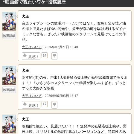
"映画館で観たいワケ"投稿履歴
犬王
音楽ライブシーンの歌唱パートだけではなく、友魚と父が壇ノ浦
の海上で見たまばゆい閃光や、犬王が京の町を駆け抜けるダイナ
ミックな音も、ぜったい映画館のスクリーンで見届けてこその作
映画詳細
品。
犬王はいいぞ
2026年07月21日 15:40
↓
14
共感！
犬王
あす6/4(木)の夜、声出しOK狂騒応援上映が新宿武蔵野館でありま
す！！！ひさびさのスクリーンでの鑑賞が楽しみすぎる。ずっと
ずっと大好きな映画
映画詳細
犬王はいいぞ
2026年06月03日 16:47
↓
17
共感！
犬王
映画館で観たい、見届けたい！！！ 無発声の狂騒応援上映や、野
外上映、オリジナルの歌詞字幕なしバージョンなど、特異性のあ