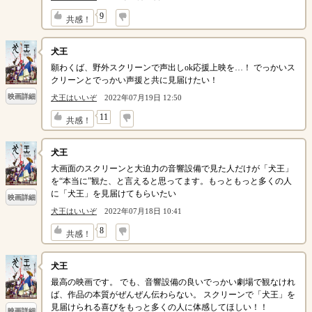
↓
9
共感！
犬王
願わくば、野外スクリーンで声出しok応援上映を…！ でっかいス
クリーンとでっかい声援と共に見届けたい！
映画詳細
犬王はいいぞ
2022年07月19日 12:50
↓
11
共感！
犬王
大画面のスクリーンと大迫力の音響設備で見た人だけが「犬王」
を“本当に”観た、と言えると思ってます。もっともっと多くの人
に「犬王」を見届けてもらいたい
映画詳細
犬王はいいぞ
2022年07月18日 10:41
↓
8
共感！
犬王
最高の映画です。 でも、音響設備の良いでっかい劇場で観なけれ
ば、作品の本質がぜんぜん伝わらない。 スクリーンで「犬王」を
見届けられる喜びをもっと多くの人に体感してほしい！！
映画詳細