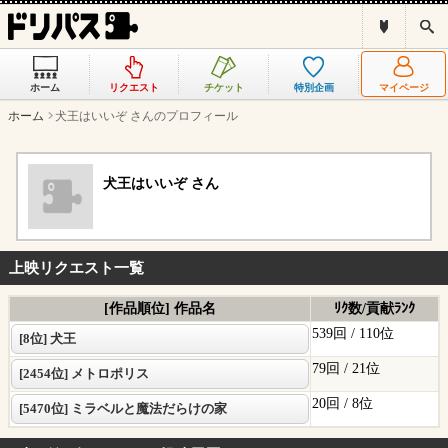
ド
検
リ
索
パ
ス
ホーム
リクエスト
チケット
特別企画
マイページ
と
は
ホーム
犬王はいいぞ さんのプロフィール
？
犬王はいいぞ さん
上映リクエスト一覧
[作品順位] 作品名
ﾘｸ数/貢献ﾗﾝｸ
539回 /
110位
[8位] 犬王
79回 /
21位
[2454位] メトロポリス
20回 /
8位
[5470位] ミラベルと魔法だらけの家