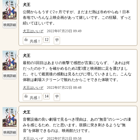
犬王
公開からもうすぐ2ヶ月ですが、まだまだ熱は冷めやらぬ！日本
各地でいろんな上映企画があって嬉しいです。この狂騒、ずっと
続いてほしいです。
映画詳細
犬王はいいぞ
2022年07月23日 09:49
↓
12
共感！
犬王
最初の1回目はあまりの衝撃で感想が言葉にならず、「あれは何
だったのか？」を確かめるため2度3度と映画館に足を運びまし
た。そして鑑賞後の感動は見るたびに増していきました。こんな
映画詳細
体験は劇場スクリーンで観れたからこそできた体験です。
犬王はいいぞ
2022年07月22日 08:48
↓
14
共感！
犬王
音響設備の良い劇場で見るべき理由は、あの“無音”のシーンの凄
みを感じるため、だと思います。鼓膜に突き刺さるような“無
音”を体験できるのは、映画館だけです。
映画詳細
犬王はいいぞ
2022年07月21日 09:58