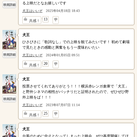
る上映だとなお嬉しいです
映画詳細
犬王はいいぞ
2025年04月18日 18:43
↓
13
共感！
犬王
ひさびさに「歌詞なし」での上映を観てみたいです！ 初めて劇場
で見たときの感動と興奮をもう一度味わいたい
映画詳細
犬王はいいぞ
2024年01月05日 09:51
↓
20
共感！
犬王
投票させてくれてありがとう！！！横浜赤レンガ倉庫で「犬王」
と野外シネマの相性がバッチリだと証明されたので、ぜひぜひ野
外上映をば！！！
映画詳細
犬王はいいぞ
2023年07月07日 11:14
↓
25
共感！
犬王
台風のために中止となってしまった上映会、ぜひ再度開催してほ