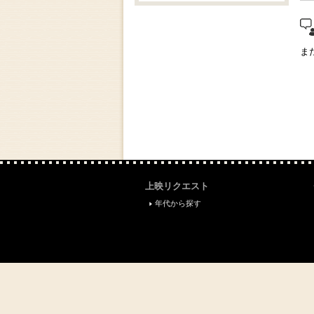
"
ま
上映リクエスト
年代から探す