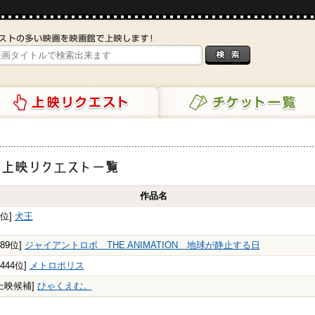
リクエスト
チケット一覧
映リクエスト一覧
作品名
8位]
犬王
189位]
ジャイアントロボ THE ANIMATION 地球が静止する日
2444位]
メトロポリス
上映候補]
ひゃくえむ。