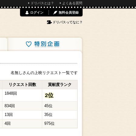
ドリパスとは？
よくある質問
ログイン
無料会員登録
ドリパスってなに？
特別企画
名無しさんの上映リクエスト一覧です
リクエスト回数
貢献度ランク
1848回
2位
834回
45位
13回
35位
4回
975位