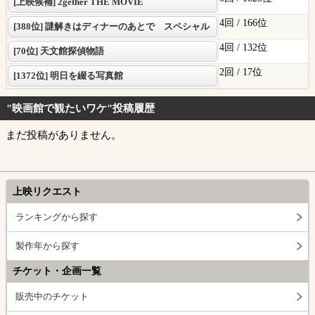
[上映候補] 2gether THE MOVIE
4回 /
166位
[388位] 謎解きはディナーのあとで スペシャル
4回 /
132位
[70位] 天文館探偵物語
2回 /
17位
[1372位] 明日を綴る写真館
"映画館で観たいワケ"投稿履歴
まだ投稿がありません。
上映リクエスト
ランキングから探す
製作年から探す
チケット・企画一覧
販売中のチケット