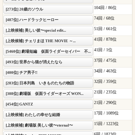
104回 /
86位
[273位] 20歳のソウル
74回 /
68位
[487位] ハードラックヒーロー
51回 /
661位
[上映候補] 美しい彼〜special edit...
41回 /
878位
[上映候補] チェリまほ THE MOVIE ～...
41回 /
1位
[5460位] 劇場短編 仮面ライダーセイバー 不...
37回 /
475位
[493位] 世界から猫が消えたなら
34回 /
463位
[400位] チア男子!!
32回 /
359位
[283位] 日本列島 いきものたちの物語
21回 /
235位
[308位] 劇場版 仮面ライダーオーズ WON...
21回 /
290位
[454位] GANTZ
17回 /
1089位
[上映候補] わたしの幸せな結婚
15回 /
1223位
[上映候補] 劇場版 美しい彼〜eternal〜
6回 /
1823位