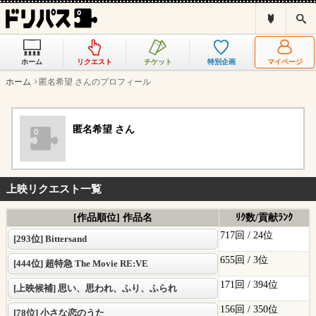
ド
検
リ
索
パ
ス
ホーム
リクエスト
チケット
特別企画
マイページ
と
は
ホーム
匿名希望 さんのプロフィール
？
匿名希望 さん
上映リクエスト一覧
[作品順位] 作品名
ﾘｸ数/貢献ﾗﾝｸ
717回 /
24位
[293位] Bittersand
655回 /
3位
[444位] 超特急 The Movie RE:VE
171回 /
394位
[上映候補] 思い、思われ、ふり、ふられ
156回 /
350位
[78位] 小さな恋のうた