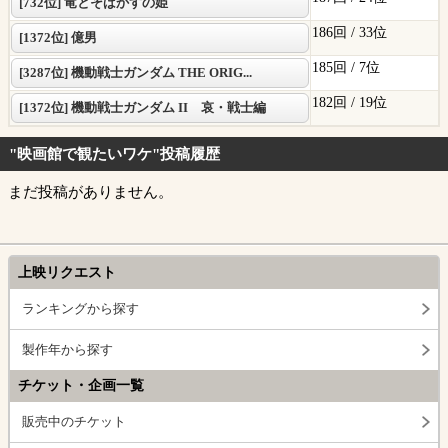
[732位] 竜とそばかすの姫
186回 /
33位
[1372位] 億男
185回 /
7位
[3287位] 機動戦士ガンダム THE ORIG...
182回 /
19位
[1372位] 機動戦士ガンダム II 哀・戦士編
"映画館で観たいワケ"投稿履歴
まだ投稿がありません。
上映リクエスト
ランキングから探す
製作年から探す
チケット・企画一覧
販売中のチケット