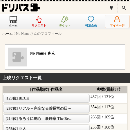
ド
検
リ
索
パ
ス
ホーム
リクエスト
チケット
特別企画
マイページ
と
は
ホーム
No Name さんのプロフィール
？
No Name さん
上映リクエスト一覧
[作品順位] 作品名
ﾘｸ数/貢献ﾗﾝｸ
457回 /
131位
[123位] BECK
354回 /
113位
[297位] リアル～完全なる首長竜の日～
266回 /
169位
[214位] るろうに剣心 最終章 The Be...
253回 /
168位
[258位] 亜人