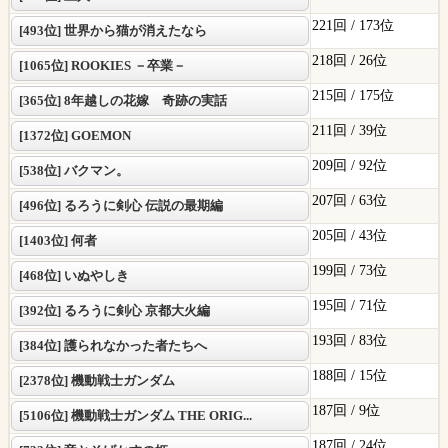
221回 /
173位
[493位] 世界から猫が消えたなら
218回 /
26位
[1065位] ROOKIES －卒業－
215回 /
175位
[365位] 8年越しの花嫁 奇跡の実話
211回 /
39位
[1372位] GOEMON
209回 /
92位
[538位] バクマン。
207回 /
63位
[496位] るろうに剣心 伝説の最期編
205回 /
43位
[1403位] 何者
199回 /
73位
[468位] いぬやしき
195回 /
71位
[392位] るろうに剣心 京都大火編
193回 /
83位
[384位] 護られなかった者たちへ
188回 /
15位
[2378位] 機動戦士ガンダム
187回 /
9位
[5106位] 機動戦士ガンダム THE ORIG...
187回 /
24位