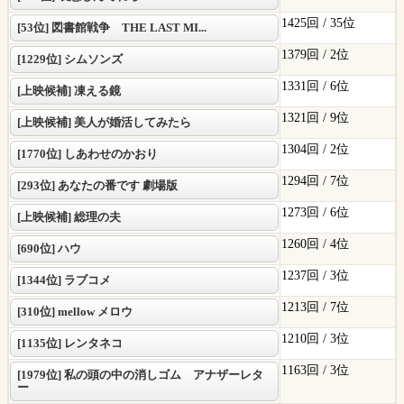
1425回 /
35位
[53位] 図書館戦争 THE LAST MI...
1379回 /
2位
[1229位] シムソンズ
1331回 /
6位
[上映候補] 凍える鏡
1321回 /
9位
[上映候補] 美人が婚活してみたら
1304回 /
2位
[1770位] しあわせのかおり
1294回 /
7位
[293位] あなたの番です 劇場版
1273回 /
6位
[上映候補] 総理の夫
1260回 /
4位
[690位] ハウ
1237回 /
3位
[1344位] ラブコメ
1213回 /
7位
[310位] mellow メロウ
1210回 /
3位
[1135位] レンタネコ
1163回 /
3位
[1979位] 私の頭の中の消しゴム アナザーレタ
ー