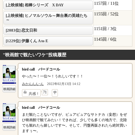
1157回 /
11位
[上映候補] 相棒シリーズ X DAY
1155回 /
52位
[上映候補] ヒノマルソウル～舞台裏の英雄たち
～
1151回 /
3位
[2083位] 恋文日和
1145回 /
6位
[1229位] 伊藤くん A to E
"映画館で観たいワケ"投稿履歴
bird call バードコール
やった〜！一位〜！うれしいです！！
みかんんん~ん
2022年02月13日 14:12
映画詳細
↓
71
共感！
bird call バードコール
まだ観たことないですが、ピュアピュアなサトナカ（妄想）をぜ
ひ映画館で観てみたい！できれば、少しでも多くの地方で、北陸
でも観れたら嬉しいです〜。そして、円盤再販されたら絶対買い
映画詳細
ますぅ〜。