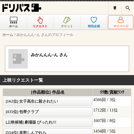
ド
検
リ
索
パ
ス
ホーム
リクエスト
チケット
特別企画
マイページ
と
は
ホーム
みかんんん~ん さんのプロフィール
？
みかんんん~ん さん
上映リクエスト一覧
[作品順位] 作品名
ﾘｸ数/貢献ﾗﾝｸ
4566回 /
3位
[162位] 女子高生に殺されたい
1712回 /
11位
[435位] 包帯クラブ
1607回 /
8位
[上映候補] 劇場版 びったれ!!!
1434回 /
5位
[554位] 哀愁しんでれら