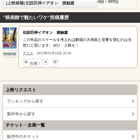
4回 /
489位
[上映候補] 伝説巨神イデオン 接触篇
"映画館で観たいワケ"投稿履歴
伝説巨神イデオン 接触篇
この作品のスケールを考えれば劇場の大画面と音響を望むのは当
然だと思います。ぜひ、上映を！
アリス
2025年03月16日 20:18
映画詳細
↓
4
共感！
上映リクエスト
ランキングから探す
製作年から探す
チケット・企画一覧
販売中のチケット