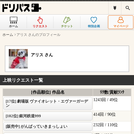
ド
検
リ
索
パ
ス
ホーム
リクエスト
チケット
特別企画
マイページ
と
は
ホーム
アリス さんのプロフィール
？
アリス さん
上映リクエスト一覧
[作品順位] 作品名
ﾘｸ数/貢献ﾗﾝｸ
1243回 /
49位
[17位] 劇場版 ヴァイオレット・エヴァーガーデ
ン
414回 /
90位
[102位] 銀河鉄道999
232回 /
110位
[販売中] がんばっていきまっしょい