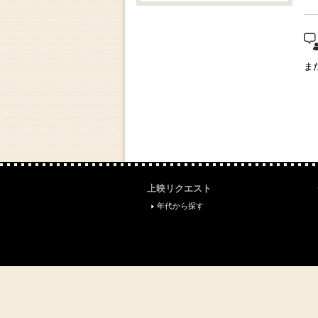
"
ま
上映リクエスト
年代から探す