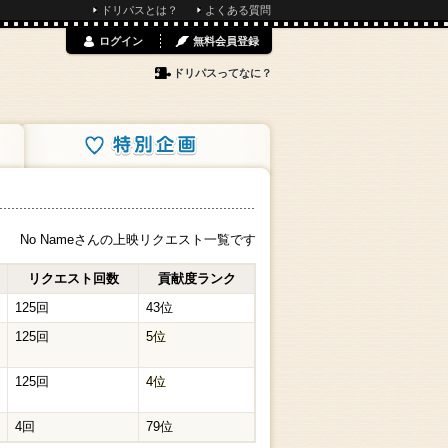
ドリパスとは？
よくある質問
ログイン
無料会員登録
ドリパスってなに？
特別企画
No Nameさんの上映リクエスト一覧です
リクエスト回数
貢献度ランク
125回
43位
125回
5位
125回
4位
4回
79位