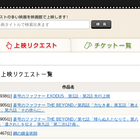
リクエスト
チケット一覧
映リクエスト一覧
作品名
3938位]
蒼穹のファフナー EXODUS 第1話・第2話 先行上映
5905位]
蒼穹のファフナー THE BEYOND／第四話「力なき者」第五話「教え
子」第六話「その傍らに」
5905位]
蒼穹のファフナー THE BEYOND／第七話「帰らぬ人となりて」第八
話「遺されしを伝え」第九話「第二次L計画」
5467位]
鋼の錬金術師