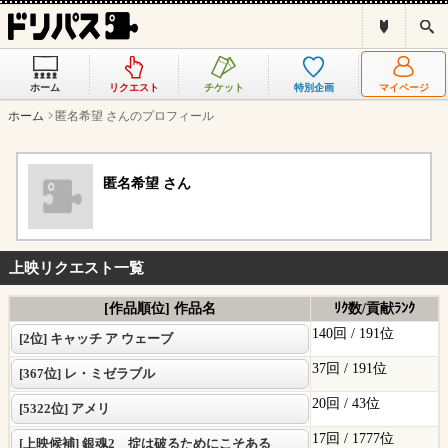
ド
検
リ
索
パ
ス
ホーム
リクエスト
チケット
特別企画
マイページ
と
は
ホーム
匿名希望 さんのプロフィール
？
匿名希望 さん
上映リクエスト一覧
[作品順位] 作品名
ﾘｸ数/貢献ﾗﾝｸ
140回 /
191位
[2位] キャッチ ア ウェーブ
37回 /
191位
[367位] レ・ミゼラブル
20回 /
43位
[5322位] アメリ
17回 /
1777位
[上映候補] 銀魂2 掟は破るためにこそある