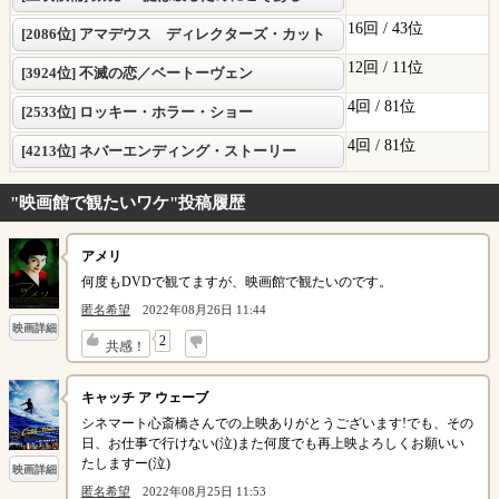
16回 /
43位
[2086位] アマデウス ディレクターズ・カット
12回 /
11位
[3924位] 不滅の恋／ベートーヴェン
4回 /
81位
[2533位] ロッキー・ホラー・ショー
4回 /
81位
[4213位] ネバーエンディング・ストーリー
"映画館で観たいワケ"投稿履歴
アメリ
何度もDVDで観てますが、映画館で観たいのです。
匿名希望
2022年08月26日 11:44
映画詳細
↓
2
共感！
キャッチ ア ウェーブ
シネマート心斎橋さんでの上映ありがとうございます!でも、その
日、お仕事で行けない(泣)また何度でも再上映よろしくお願いい
たしますー(泣)
映画詳細
匿名希望
2022年08月25日 11:53