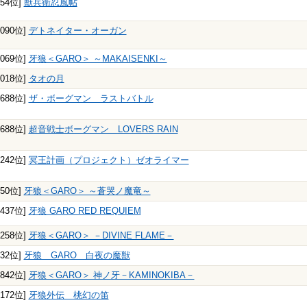
954位]
獣兵衛忍風帖
1090位]
デトネイター・オーガン
1069位]
牙狼＜GARO＞ ～MAKAISENKI～
1018位]
タオの月
3688位]
ザ・ボーグマン ラストバトル
3688位]
超音戦士ボーグマン LOVERS RAIN
4242位]
冥王計画（プロジェクト）ゼオライマー
850位]
牙狼＜GARO＞ ～蒼哭ノ魔竜～
2437位]
牙狼 GARO RED REQUIEM
2258位]
牙狼＜GARO＞ －DIVINE FLAME－
332位]
牙狼 GARO 白夜の魔獣
1842位]
牙狼＜GARO＞ 神ノ牙－KAMINOKIBA－
2172位]
牙狼外伝 桃幻の笛