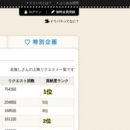
ドリパスとは？
よくある質問
ログイン
無料会員登録
ドリパスってなに？
特別企画
名無しさんの上映リクエスト一覧です
リクエスト回数
貢献度ランク
7543回
1位
2048回
5位
1685回
8位
1611回
2位