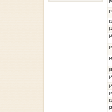
[
[
[
[
[
[
[
[
[
[
[
[
[