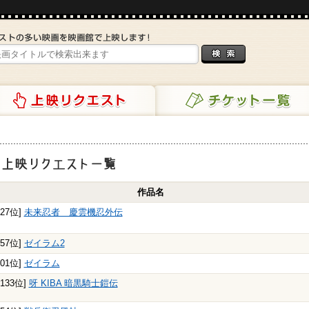
リクエスト
チケット一覧
映リクエスト一覧
作品名
127位]
未来忍者 慶雲機忍外伝
357位]
ゼイラム2
501位]
ゼイラム
2133位]
呀 KIBA 暗黒騎士鎧伝