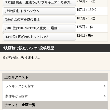
234回 /
15位
[752位] 映画 魔法つかいプリキュア！奇跡の...
197回 /
132位
[上映候補] トラペジウム
182回 /
15位
[69位] この本を盗む者は
125回 /
1位
[5883位] THE WITCH／魔女 −増殖−
124回 /
8位
[1349位] 窓ぎわのトットちゃん
"映画館で観たいワケ"投稿履歴
まだ投稿がありません。
上映リクエスト
ランキングから探す
製作年から探す
チケット・企画一覧