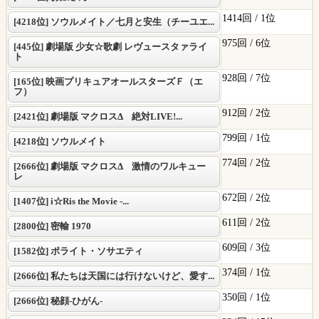
1414回 /
1位
[4218位] ソウルメイト／七月と安生（チーユエ...
975回 /
6位
[445位] 劇場版 少女☆歌劇 レヴュースタァライ
ト
928回 /
7位
[165位] 映画プリキュアオールスターズＦ（エ
フ）
912回 /
2位
[2421位] 劇場版 マクロスΔ 絶対LIVE!...
799回 /
1位
[4218位] ソウルメイト
774回 /
2位
[2666位] 劇場版 マクロスΔ 激情のワルキュー
レ
672回 /
2位
[1407位] i☆Ris the Movie -...
611回 /
2位
[2800位] 密輸 1970
609回 /
3位
[1582位] ポライト・ソサエティ
374回 /
1位
[2666位] 私たちは天国には行けないけど、愛す...
350回 /
1位
[2666位] 秘顔-ひがん-