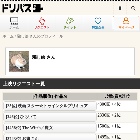
ド
検
リ
索
パ
ス
ホーム
リクエスト
チケット
特別企画
マイページ
と
は
ホーム
騙し絵 さんのプロフィール
？
騙し絵 さん
上映リクエスト一覧
[作品順位] 作品名
ﾘｸ数/貢献ﾗﾝｸ
4306回 /
4位
[25位] 映画 スター☆トゥインクルプリキュア
2330回 /
2位
[346位] ひらいて
1500回 /
1位
[4458位] The Witch／魔女
1495回 /
1位
[2743位] お嬢さん