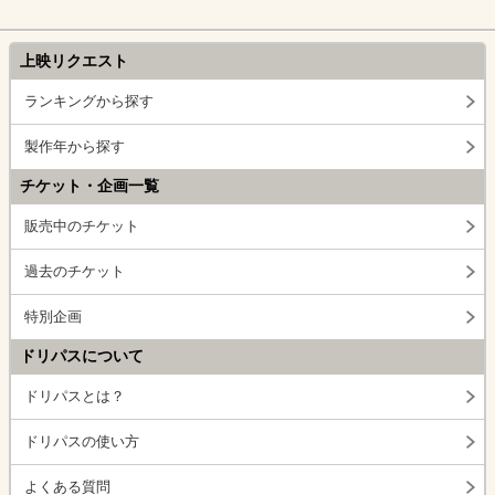
上映リクエスト
ランキングから探す
製作年から探す
チケット・企画一覧
販売中のチケット
過去のチケット
特別企画
ドリパスについて
ドリパスとは？
ドリパスの使い方
よくある質問