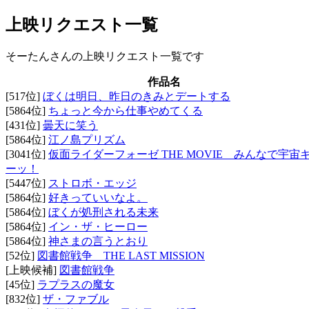
上映リクエスト一覧
そーたんさんの上映リクエスト一覧です
作品名
[517位]
ぼくは明日、昨日のきみとデートする
[5864位]
ちょっと今から仕事やめてくる
[431位]
曇天に笑う
[5864位]
江ノ島プリズム
[3041位]
仮面ライダーフォーゼ THE MOVIE みんなで宇宙
ーッ！
[5447位]
ストロボ・エッジ
[5864位]
好きっていいなよ。
[5864位]
ぼくが処刑される未来
[5864位]
イン・ザ・ヒーロー
[5864位]
神さまの言うとおり
[52位]
図書館戦争 THE LAST MISSION
[上映候補]
図書館戦争
[45位]
ラプラスの魔女
[832位]
ザ・ファブル