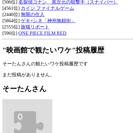
[506位]
名探偵コナン 異次元の狙撃手（スナイパー）
[4561位]
カイジ ファイナルゲーム
[2446位]
無限の住人
[5864位]
ゲキ×シネ「神州無頼街」
[2555位]
旅猫リポート
[596位]
ONE PIECE FILM RED
"映画館で観たいワケ"投稿履歴
そーたんさんの観たいワケ投稿履歴です
まだ投稿がありません。
そーたんさん