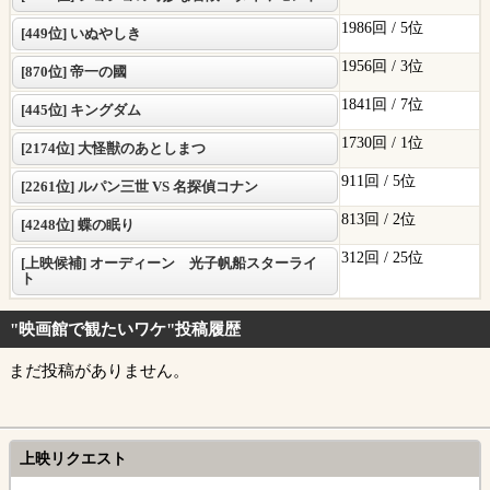
1986回 /
5位
[449位] いぬやしき
1956回 /
3位
[870位] 帝一の國
1841回 /
7位
[445位] キングダム
1730回 /
1位
[2174位] 大怪獣のあとしまつ
911回 /
5位
[2261位] ルパン三世 VS 名探偵コナン
813回 /
2位
[4248位] 蝶の眠り
312回 /
25位
[上映候補] オーディーン 光子帆船スターライ
ト
"映画館で観たいワケ"投稿履歴
まだ投稿がありません。
上映リクエスト