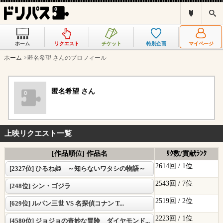
ド
検
リ
索
パ
ス
ホーム
リクエスト
チケット
特別企画
マイページ
と
は
ホーム
匿名希望 さんのプロフィール
？
匿名希望 さん
上映リクエスト一覧
[作品順位] 作品名
ﾘｸ数/貢献ﾗﾝｸ
2614回 /
1位
[2327位] ひるね姫 ～知らないワタシの物語～
2543回 /
7位
[248位] シン・ゴジラ
2519回 /
2位
[629位] ルパン三世 VS 名探偵コナン T...
2223回 /
1位
[4580位] ジョジョの奇妙な冒険 ダイヤモンド...