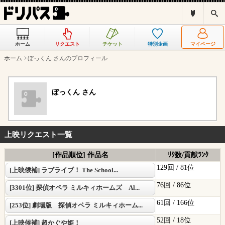
ド
検
リ
索
パ
ス
ホーム
リクエスト
チケット
特別企画
マイページ
と
は
ホーム
ぼっくん さんのプロフィール
？
ぼっくん さん
上映リクエスト一覧
[作品順位] 作品名
ﾘｸ数/貢献ﾗﾝｸ
129回 /
81位
[上映候補] ラブライブ！ The School...
76回 /
86位
[3301位] 探偵オペラ ミルキィホームズ Al...
61回 /
166位
[253位] 劇場版 探偵オペラ ミルキィホーム...
52回 /
18位
[上映候補] 超かぐや姫！