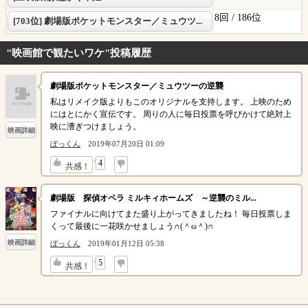
8回 /
186位
[703位] 劇場版ポケットモンスター／ミュウツ...
"映画館で観たいワケ"投稿履歴
劇場版ポケットモンスター／ミュウツーの逆襲
私はリメイク版よりもこのオリジナルを支持します。 上映のため
にはとにかく宣伝です。 周りの人に毎日投票を呼びかけて絶対上
映に漕ぎつけましょう。
映画詳細
ぼっくん
2019年07月20日 01:09
↓
4
共感！
劇場版 探偵オペラ ミルキィホームズ ～逆襲のミル...
ファイナルに向けてまた盛り上がってきましたね！ 毎日投票しま
くって最後に一花咲かせましょう∩(＾ω＾)∩
映画詳細
ぼっくん
2019年01月12日 05:38
↓
5
共感！