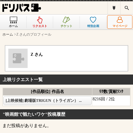
ド
検
リ
索
パ
ス
ホーム
リクエスト
チケット
特別企画
マイページ
と
は
ホーム
Z さんのプロフィール
？
Z さん
上映リクエスト一覧
[作品順位] 作品名
ﾘｸ数/貢献ﾗﾝｸ
8216回 /
2位
[上映候補] 劇場版TRIGUN（トライガン） ...
"映画館で観たいワケ"投稿履歴
まだ投稿がありません。