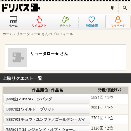
ド
検
リ
索
パ
ス
ホーム
リクエスト
チケット
特別企画
マイページ
と
は
ホーム
リョータロー★ さんのプロフィール
？
リョータロー★ さん
上映リクエスト一覧
[作品順位] 作品名
ﾘｸ数/貢献ﾗﾝｸ
5894回 /
1位
[688位] ZIPANG ジパング
2991回 /
1位
[3887位] ワイルド・ブリット
2702回 /
1位
[3887位] チョウ・ユンファ／ゴールデン・ガイ
2128回 /
2位
[885位] T-34 レジェンド・オブ・ウォー...