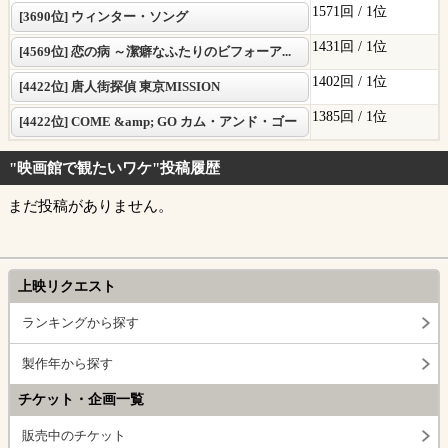
1571回 /
1位
[3690位] ウィンター・ソング
1431回 /
1位
[4569位] 恋の病 ～潔癖なふたりのビフォーア...
1402回 /
1位
[4422位] 唐人街探偵 東京MISSION
1385回 /
1位
[4422位] COME &amp; GO カム・アンド・ゴー
"映画館で観たいワケ"投稿履歴
まだ投稿がありません。
上映リクエスト
ランキングから探す
製作年から探す
チケット・企画一覧
販売中のチケット