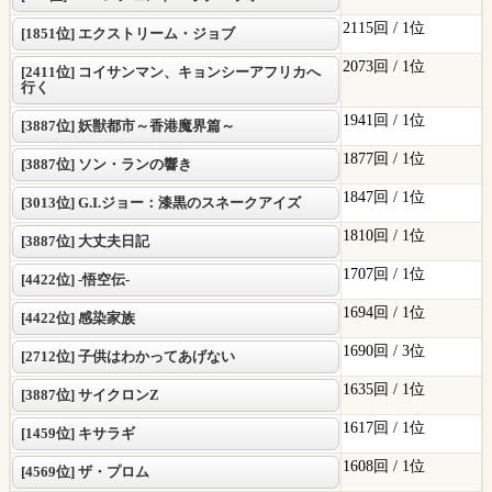
2115回 /
1位
[1851位] エクストリーム・ジョブ
2073回 /
1位
[2411位] コイサンマン、キョンシーアフリカへ
行く
1941回 /
1位
[3887位] 妖獣都市～香港魔界篇～
1877回 /
1位
[3887位] ソン・ランの響き
1847回 /
1位
[3013位] G.I.ジョー：漆黒のスネークアイズ
1810回 /
1位
[3887位] 大丈夫日記
1707回 /
1位
[4422位] -悟空伝-
1694回 /
1位
[4422位] 感染家族
1690回 /
3位
[2712位] 子供はわかってあげない
1635回 /
1位
[3887位] サイクロンZ
1617回 /
1位
[1459位] キサラギ
1608回 /
1位
[4569位] ザ・プロム