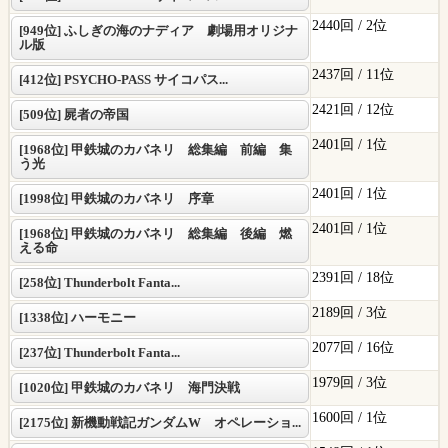
2440回 /
2位
[949位] ふしぎの海のナディア 劇場用オリジナ
ル版
2437回 /
11位
[412位] PSYCHO-PASS サイコパス...
2421回 /
12位
[509位] 屍者の帝国
2401回 /
1位
[1968位] 甲鉄城のカバネリ 総集編 前編 集
う光
2401回 /
1位
[1998位] 甲鉄城のカバネリ 序章
2401回 /
1位
[1968位] 甲鉄城のカバネリ 総集編 後編 燃
える命
2391回 /
18位
[258位] Thunderbolt Fanta...
2189回 /
3位
[1338位] ハーモニー
2077回 /
16位
[237位] Thunderbolt Fanta...
1979回 /
3位
[1020位] 甲鉄城のカバネリ 海門決戦
1600回 /
1位
[2175位] 新機動戦記ガンダムW オペレーショ...