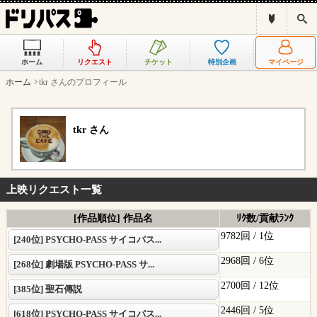
ド
検
リ
索
パ
ス
ホーム
リクエスト
チケット
特別企画
マイページ
と
は
ホーム
tkr さんのプロフィール
？
tkr さん
上映リクエスト一覧
[作品順位] 作品名
ﾘｸ数/貢献ﾗﾝｸ
9782回 /
1位
[240位] PSYCHO-PASS サイコパス...
2968回 /
6位
[268位] 劇場版 PSYCHO-PASS サ...
2700回 /
12位
[385位] 聖石傳説
2446回 /
5位
[618位] PSYCHO-PASS サイコパス...