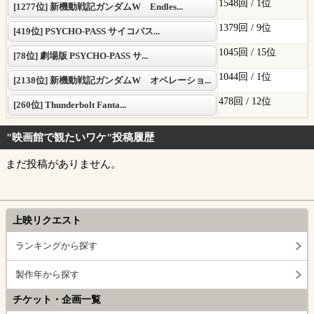
1548回 /
1位
[1277位] 新機動戦記ガンダムW Endles...
1379回 /
9位
[419位] PSYCHO-PASS サイコパス...
1045回 /
15位
[78位] 劇場版 PSYCHO-PASS サ...
1044回 /
1位
[2138位] 新機動戦記ガンダムW オペレーショ...
478回 /
12位
[260位] Thunderbolt Fanta...
"映画館で観たいワケ"投稿履歴
まだ投稿がありません。
上映リクエスト
ランキングから探す
製作年から探す
チケット・企画一覧