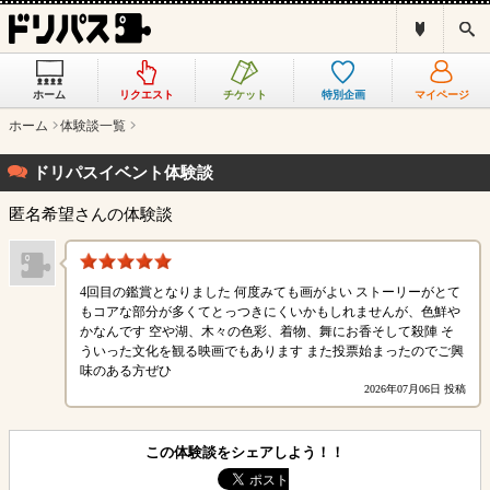
ド
検
リ
索
パ
ス
ホーム
リクエスト
チケット
特別企画
マイページ
と
は
ホーム
体験談一覧
？
ドリパスイベント体験談
匿名希望さんの体験談
4回目の鑑賞となりました 何度みても画がよい ストーリーがとて
もコアな部分が多くてとっつきにくいかもしれませんが、色鮮や
かなんです 空や湖、木々の色彩、着物、舞にお香そして殺陣 そ
ういった文化を観る映画でもあります また投票始まったのでご興
味のある方ぜひ
2026年07月06日 投稿
この体験談をシェアしよう！！