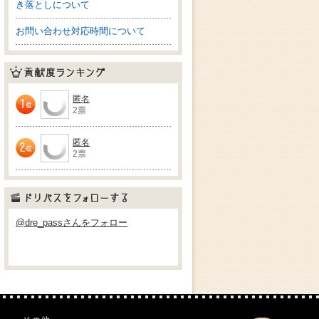
き落としについて
お問い合わせ対応時間について
貢献度ランキング
匿名
2票
1位
匿名
2票
2位
ドリパスをフォローする
@dre_passさんをフォロー