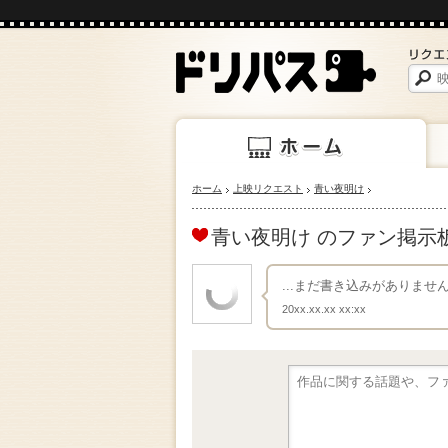
ホーム
上映リクエスト
青い夜明け
上映
ホーム
青い夜明け のファン掲示
...まだ書き込みがありま
20xx.xx.xx xx:xx