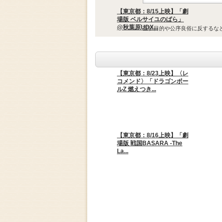
【東京都：8/15上映】「劇
場版 ベルサイユのばら」
@秋葉原UDX...
宣伝目的や公序良俗に反するな
【東京都：8/23上映】〈レ
コメンド〉「ドラゴンボー
ルZ 燃えつき...
【東京都：8/16上映】「劇
場版 戦国BASARA -The
La...