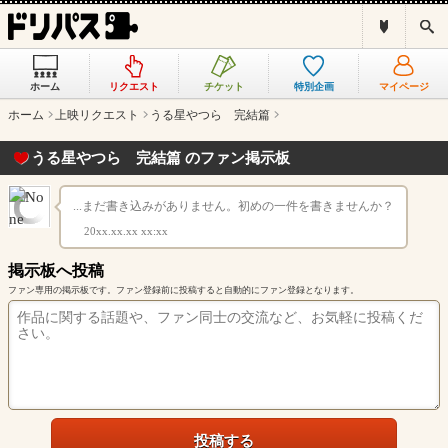
ド
検
リ
索
パ
ス
ホーム
リクエスト
チケット
特別企画
マイページ
と
は
ホーム
上映リクエスト
うる星やつら 完結篇
？
うる星やつら 完結篇 のファン掲示板
...まだ書き込みがありません。初めの一件を書きませんか？
20xx.xx.xx xx:xx
掲示板へ投稿
ファン専用の掲示板です。ファン登録前に投稿すると自動的にファン登録となります。