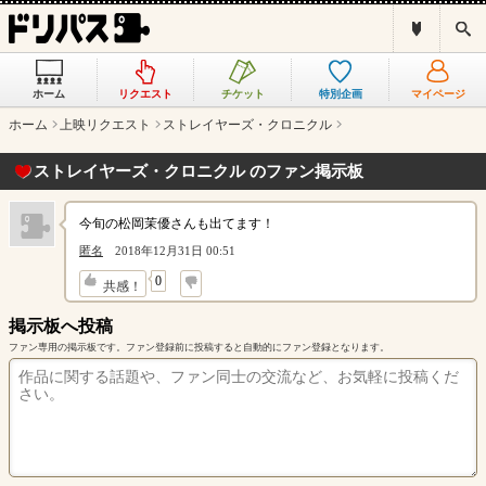
ド
検
リ
索
パ
ス
ホーム
リクエスト
チケット
特別企画
マイページ
と
は
ホーム
上映リクエスト
ストレイヤーズ・クロニクル
？
ストレイヤーズ・クロニクル のファン掲示板
今旬の松岡茉優さんも出てます！
匿名
2018年12月31日 00:51
↓
0
共感！
掲示板へ投稿
ファン専用の掲示板です。ファン登録前に投稿すると自動的にファン登録となります。