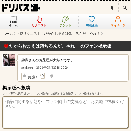
ド
検
リ
索
パ
ス
ホーム
リクエスト
チケット
特別企画
マイページ
と
は
ホーム
上映リクエスト
だからおまえは落ちるんだ、やれ！
？
だからおまえは落ちるんだ、やれ！ のファン掲示板
錦織さんのお芝居が大好きです。
shokatsu
2021年05月23日 20:24
↓
0
共感！
掲示板へ投稿
ファン専用の掲示板です。ファン登録前に投稿すると自動的にファン登録となります。