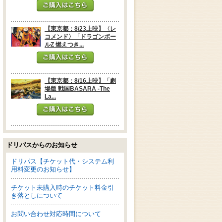
【東京都：8/23上映】〈レ
コメンド〉「ドラゴンボー
ルZ 燃えつき...
【東京都：8/16上映】「劇
場版 戦国BASARA -The
La...
ドリパスからのお知らせ
ドリパス【チケット代・システム利
用料変更のお知らせ】
チケット未購入時のチケット料金引
き落としについて
お問い合わせ対応時間について