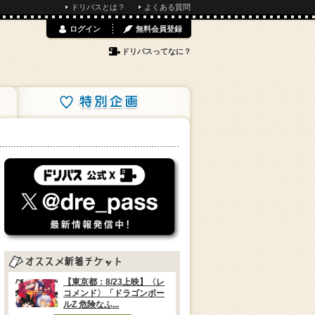
ドリパスとは？
よくある質問
ログイン
無料会員登録
ドリパスってなに？
特別企画
【東京都：8/23上映】〈レ
コメンド〉「ドラゴンボー
ルZ 危険なふ...