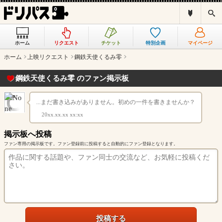
ド
検
リ
索
パ
ス
ホーム
リクエスト
チケット
特別企画
マイページ
と
は
ホーム
上映リクエスト
鋼鉄天使くるみ零
？
鋼鉄天使くるみ零 のファン掲示板
...まだ書き込みがありません。初めの一件を書きませんか？
20xx.xx.xx xx:xx
掲示板へ投稿
ファン専用の掲示板です。ファン登録前に投稿すると自動的にファン登録となります。