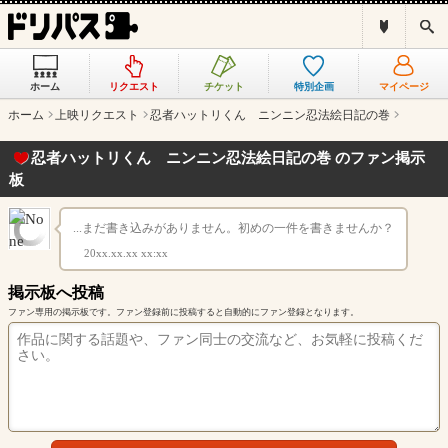
ド
検
リ
索
パ
ス
ホーム
リクエスト
チケット
特別企画
マイページ
と
は
ホーム
上映リクエスト
忍者ハットリくん ニンニン忍法絵日記の巻
？
忍者ハットリくん ニンニン忍法絵日記の巻 のファン掲示
板
...まだ書き込みがありません。初めの一件を書きませんか？
20xx.xx.xx xx:xx
掲示板へ投稿
ファン専用の掲示板です。ファン登録前に投稿すると自動的にファン登録となります。