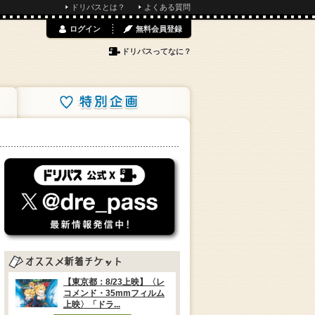
ドリパスとは？
よくある質問
ログイン
無料会員登録
ドリパスってなに？
特別企画
【東京都：8/23上映】〈レ
コメンド・35mmフィルム
上映〉「ドラ...