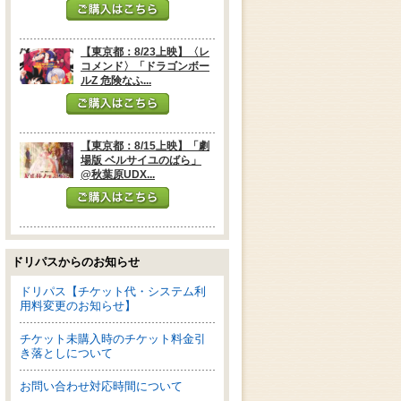
【東京都：8/23上映】〈レ
コメンド〉「ドラゴンボー
ルZ 危険なふ...
【東京都：8/15上映】「劇
場版 ベルサイユのばら」
@秋葉原UDX...
ドリパスからのお知らせ
ドリパス【チケット代・システム利
用料変更のお知らせ】
チケット未購入時のチケット料金引
き落としについて
お問い合わせ対応時間について