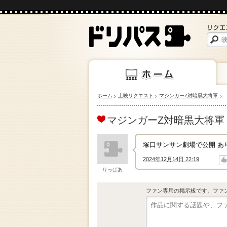
ホーム
上映リクエスト
マジンガーZ対暗黒大将軍
上映
ホーム
マジンガーZ対暗黒大将軍
塚口サンサン劇場で公開 あ
2024年12月14日 22:19
↑
↓
りっぱあ
ファン専用の掲示板です。ファ