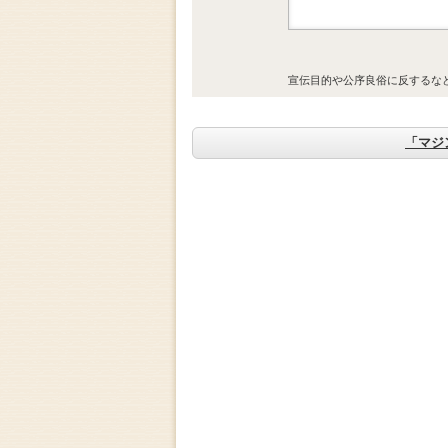
宣伝目的や公序良俗に反するな
「マジ