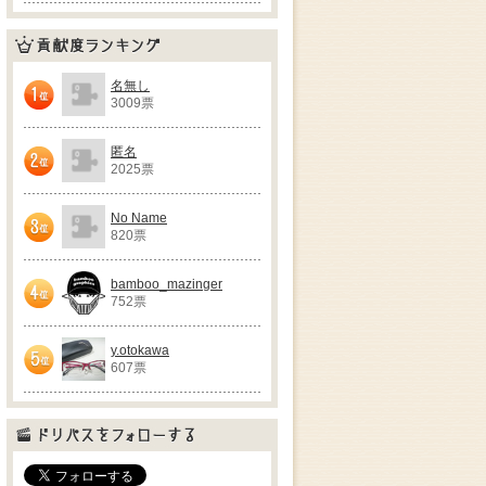
貢献度ランキング
名無し
3009票
1位
匿名
2025票
2位
No Name
820票
3位
bamboo_mazinger
752票
4位
y.otokawa
607票
5位
ドリパスをフォローする