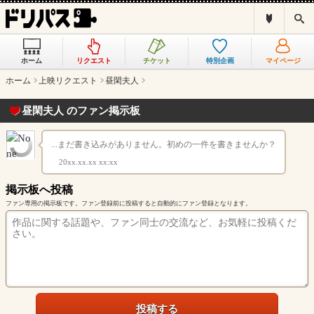
ド
検
リ
索
パ
ス
ホーム
リクエスト
チケット
特別企画
マイページ
と
は
ホーム
上映リクエスト
昼閑夫人
？
昼閑夫人 のファン掲示板
...まだ書き込みがありません。初めの一件を書きませんか？
20xx.xx.xx xx:xx
掲示板へ投稿
ファン専用の掲示板です。ファン登録前に投稿すると自動的にファン登録となります。