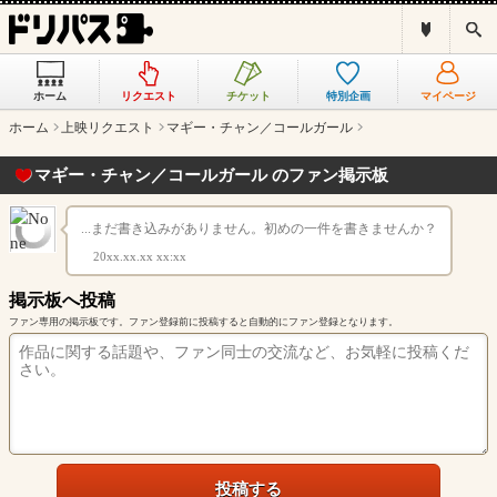
ド
検
リ
索
パ
ス
ホーム
リクエスト
チケット
特別企画
マイページ
と
は
ホーム
上映リクエスト
マギー・チャン／コールガール
？
マギー・チャン／コールガール のファン掲示板
...まだ書き込みがありません。初めの一件を書きませんか？
20xx.xx.xx xx:xx
掲示板へ投稿
ファン専用の掲示板です。ファン登録前に投稿すると自動的にファン登録となります。