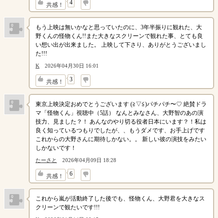
↓
4
共感！
もう上映は無いかなと思っていたのに、3年半振りに観れた、大
野くんの怪物くん!!また大きなスクリーンで観れた事、とても良
い想い出が出来ました。 上映して下さり、ありがとうございまし
た!!!
K
2026年04月30日 16:01
↓
3
共感！
東京上映決定おめでとうございます (⁠≧⁠▽⁠≦⁠)パチパチ〜♡ 絶賛ドラ
マ「怪物くん」視聴中（5話） なんとみなさん、大野智のあの演
技力、見ました？！ あんなのやり切る役者日本にいます？！私は
良く知っているつもりでしたが、、もうダメです、お手上げです
これからの大野さんに期待しかない。。 新しい彼の演技をみたい
しかないです！
たーさと
2026年04月09日 18:28
↓
6
共感！
これから嵐が活動終了した後でも、怪物くん、大野君を大きなス
クリーンで観たいです!!!