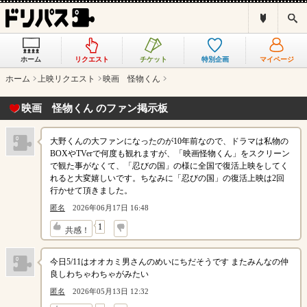
ド
検
リ
索
パ
ス
ホーム
リクエスト
チケット
特別企画
マイページ
と
は
ホーム
上映リクエスト
映画 怪物くん
？
映画 怪物くん のファン掲示板
大野くんの大ファンになったのが10年前なので、ドラマは私物の
BOXやTVerで何度も観れますが、「映画怪物くん」をスクリーン
で観た事がなくて、「忍びの国」の様に全国で復活上映をしてく
れると大変嬉しいです。ちなみに「忍びの国」の復活上映は2回
行かせて頂きました。
匿名
2026年06月17日 16:48
↓
1
共感！
今日5/11はオオカミ男さんのめいにちだそうです またみんなの仲
良しわちゃわちゃがみたい
匿名
2026年05月13日 12:32