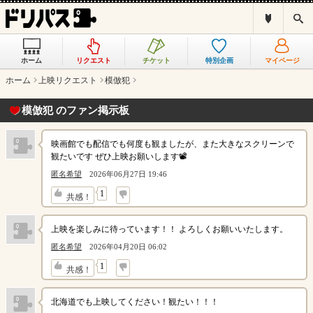
ド
検
リ
索
パ
ス
ホーム
リクエスト
チケット
特別企画
マイページ
と
は
ホーム
上映リクエスト
模倣犯
？
模倣犯 のファン掲示板
映画館でも配信でも何度も観ましたが、また大きなスクリーンで
観たいです ぜひ上映お願いします📽️
匿名希望
2026年06月27日 19:46
↓
1
共感！
上映を楽しみに待っています！！ よろしくお願いいたします。
匿名希望
2026年04月20日 06:02
↓
1
共感！
北海道でも上映してください！観たい！！！