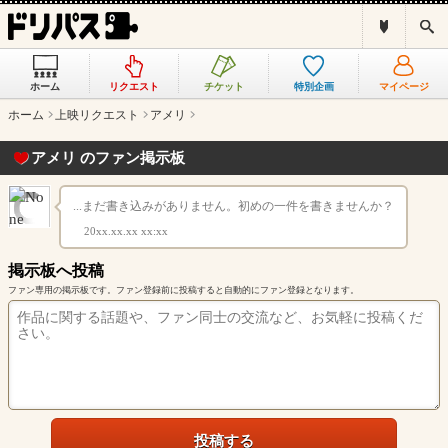
ド
検
リ
索
パ
ス
ホーム
リクエスト
チケット
特別企画
マイページ
と
は
ホーム
上映リクエスト
アメリ
？
アメリ のファン掲示板
...まだ書き込みがありません。初めの一件を書きませんか？
20xx.xx.xx xx:xx
掲示板へ投稿
ファン専用の掲示板です。ファン登録前に投稿すると自動的にファン登録となります。