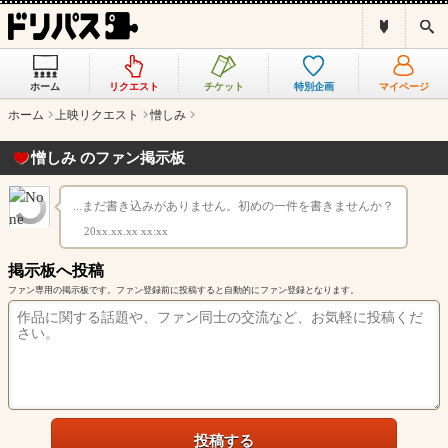
ド
検
リ
索
パ
ス
ホーム
リクエスト
チケット
特別企画
マイページ
と
は
ホーム
上映リクエスト
憎しみ
？
憎しみ のファン掲示板
...まだ書き込みがありません。初めの一件を書きませんか？
20xx.xx.xx xx:xx
掲示板へ投稿
ファン専用の掲示板です。ファン登録前に投稿すると自動的にファン登録となります。